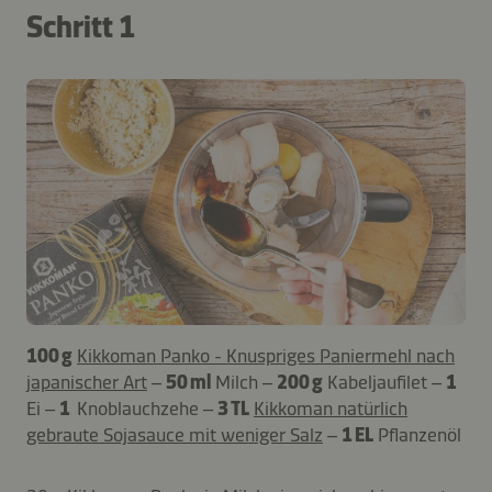
Schritt 1
100 g
Kikkoman Panko - Knuspriges Paniermehl nach
japanischer Art
–
50 ml
Milch –
200 g
Kabeljaufilet –
1
Ei –
1
Knoblauchzehe –
3 TL
Kikkoman natürlich
gebraute Sojasauce mit weniger Salz
–
1 EL
Pflanzenöl