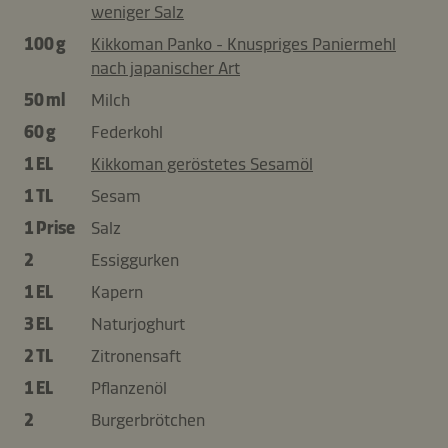
weniger Salz
100 g
Kikkoman Panko - Knuspriges Paniermehl
nach japanischer Art
50 ml
Milch
60 g
Federkohl
1 EL
Kikkoman geröstetes Sesamöl
1 TL
Sesam
1 Prise
Salz
2
Essiggurken
1 EL
Kapern
3 EL
Naturjoghurt
2 TL
Zitronensaft
1 EL
Pflanzenöl
2
Burgerbrötchen