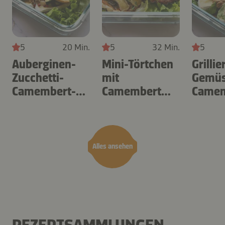
5
20 Min.
5
32 Min.
5
Auberginen-
Mini-Törtchen
Grillie
Zucchetti-
mit
Gemüs
Camembert-
Camembert
Camem
Omelette
und Zucchetti
Salat
Alles ansehen
REZEPTSAMMLUNGEN