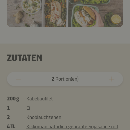
ZUTATEN
2
Portion(en)
200 g
Kabeljaufilet
1
Ei
2
Knoblauchzehen
4 TL
Kikkoman natürlich gebraute Sojasauce mit