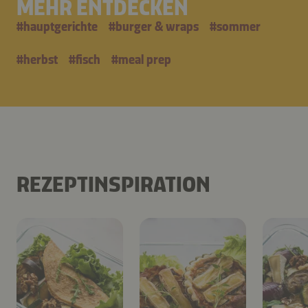
MEHR ENTDECKEN
#
hauptgerichte
#
burger & wraps
#
sommer
#
herbst
#
fisch
#
meal prep
REZEPTINSPIRATION