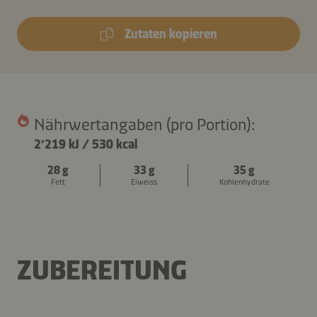
Zutaten kopieren
Nährwertangaben (pro Portion):
2’219 kJ
/
530 kcal
28 g
33 g
35 g
Fett
Eiweiss
Kohlenhydrate
ZUBEREITUNG