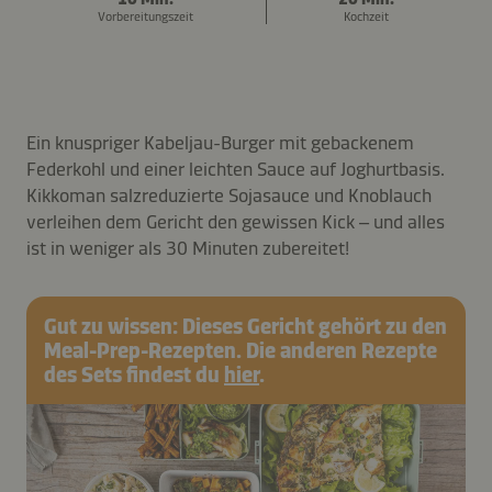
Vorbereitungszeit
Kochzeit
Ein knuspriger Kabeljau-Burger mit gebackenem
Federkohl und einer leichten Sauce auf Joghurtbasis.
Kikkoman salzreduzierte Sojasauce und Knoblauch
verleihen dem Gericht den gewissen Kick – und alles
ist in weniger als 30 Minuten zubereitet!
Gut zu wissen: Dieses Gericht gehört zu den
Meal-Prep-Rezepten. Die anderen Rezepte
des Sets findest du
hier
.