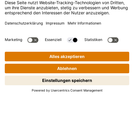
FAQ
Kontakt
Newsletter
Presse
Kikkoman ist ein eingetragenes Warenzeichen der Kikkoman
Corporation, Japan.
Schritt-für-Schritt-Kochen leicht
© Kikkoman Trading Europe GmbH 2023 – 2026
gemacht! Zum Starten antippen.
Theodorstraße 180, 40472 Düsseldorf, Germany
Eingetragen beim AG Düsseldorf: HRB 35856
Privatsphäre-Einstellungen
Impressum
Datenschutzerklärung