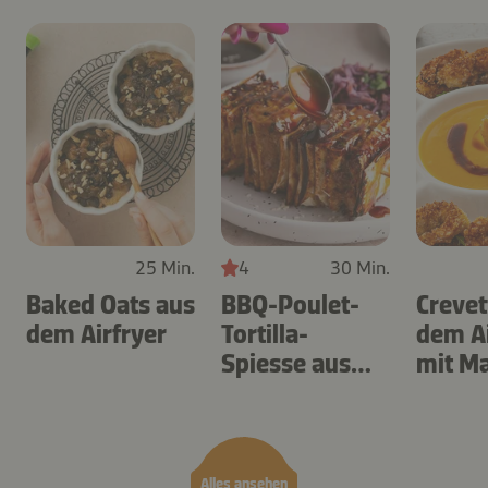
25 Min.
4
30 Min.
Baked Oats aus
BBQ-Poulet-
Crevet
dem Airfryer
Tortilla-
dem Ai
Spiesse aus
mit M
dem Airfryer
Teriya
Alles ansehen