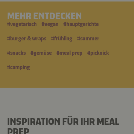
MEHR ENTDECKEN
#
vegetarisch
#
vegan
#
hauptgerichte
#
burger & wraps
#
frühling
#
sommer
#
snacks
#
gemüse
#
meal prep
#
picknick
#
camping
INSPIRATION FÜR IHR MEAL
PREP