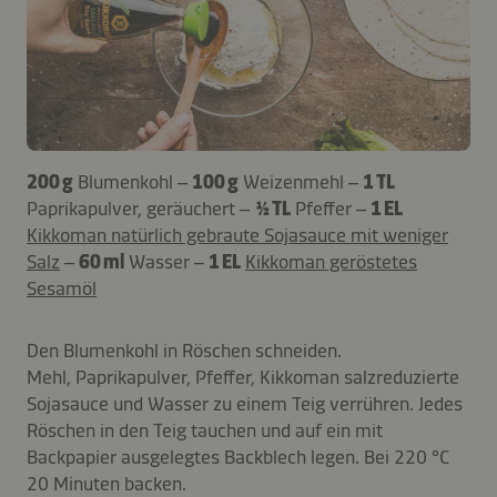
200 g
Blumenkohl –
100 g
Weizenmehl –
1 TL
Paprikapulver, geräuchert –
½ TL
Pfeffer –
1 EL
Kikkoman natürlich gebraute Sojasauce mit weniger
Salz
–
60 ml
Wasser –
1 EL
Kikkoman geröstetes
Sesamöl
Den Blumenkohl in Röschen schneiden.
Mehl, Paprikapulver, Pfeffer, Kikkoman salzreduzierte
Sojasauce und Wasser zu einem Teig verrühren. Jedes
Röschen in den Teig tauchen und auf ein mit
Backpapier ausgelegtes Backblech legen. Bei 220 °C
20 Minuten backen.