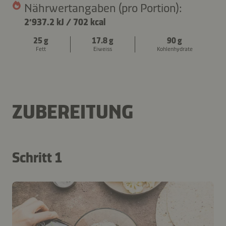
Nährwertangaben (pro Portion):
2’937.2 kJ
/
702 kcal
25 g
17.8 g
90 g
Fett
Eiweiss
Kohlenhydrate
ZUBEREITUNG
Schritt 1