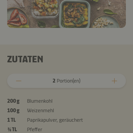
ZUTATEN
2
Portion(en)
200 g
Blumenkohl
100 g
Weizenmehl
1 TL
Paprikapulver, geräuchert
½ TL
Pfeffer