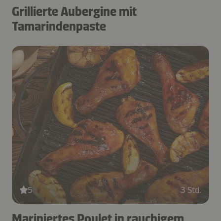
Grillierte Aubergine mit
Tamarindenpaste
5
3 Std.
Mariniertes Poulet in rauchigem