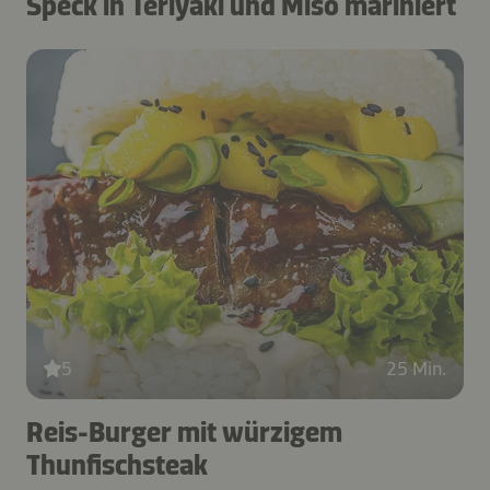
Speck in Teriyaki und Miso mariniert
5
25 Min.
Reis-Burger mit würzigem
Thunfischsteak