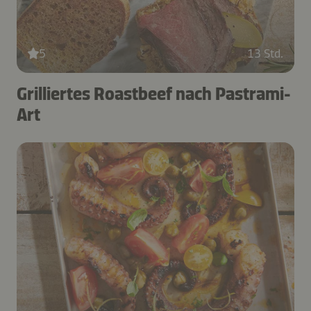
5
13 Std.
Grilliertes Roastbeef nach Pastrami-
Art