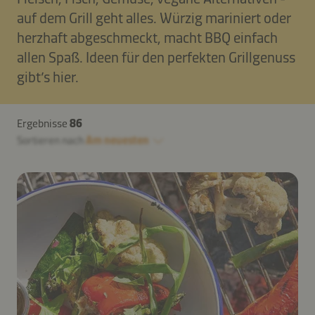
auf dem Grill geht alles. Würzig mariniert oder
herzhaft abgeschmeckt, macht BBQ einfach
allen Spaß. Ideen für den perfekten Grillgenuss
gibt’s hier.
Ergebnisse
86
Sortieren nach
Am neuesten