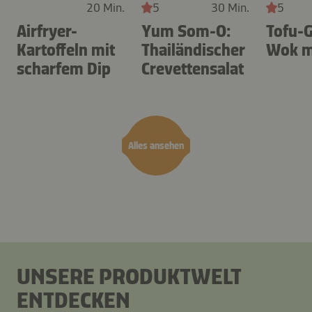
20 Min.
5
30 Min.
5
Airfryer-
Yum Som-O:
Tofu-
Kartoffeln mit
Thailändischer
Wok m
scharfem Dip
Crevettensalat
Alles ansehen
UNSERE PRODUKTWELT
ENTDECKEN