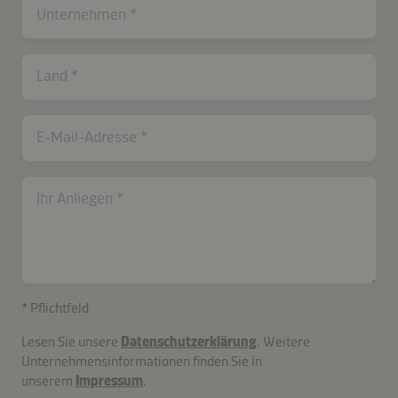
Unternehmen
Land
E-Mail-Adresse
Ihr Anliegen
contactCH-
* Pflichtfeld
B2B-
Lesen Sie unsere
Datenschutzerklärung
. Weitere
26577-
Unternehmensinformationen finden Sie in
9EwP1nXYdrTuU
unserem
Impressum
.