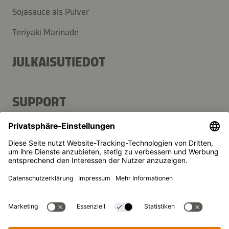
Sojasauce als Pulver
Teriyaki Marinade
JULKAISUTIEDOT
SUPPORT
Kontakt
FAQ
Presse
Kikkoman ist ein eingetragenes Warenzeichen der Kikkoman
Corporation, Japan.
© Kikkoman Trading Europe GmbH 2023 – 2026