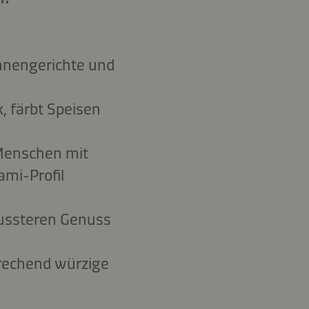
annengerichte und
, färbt Speisen
r Menschen mit
ami-Profil
wussteren Genuss
prechend würzige