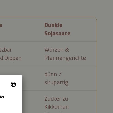
e
Dunkle
Sojasauce
tzbar
Würzen &
d Dippen
Pfannengerichte
dünn /
sirupartig
Zucker zu
Kikkoman