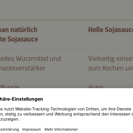
an natürlich
Helle Sojasauc
te Sojasauce
elles Würzmittel und
Vielseitig einse
acksverstärker
zum Kochen un
flüssig
dünn
r Ersatz für hell
keine Angaben