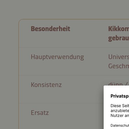
Besonderheit
Kikkom
gebrau
Hauptverwendung
Univers
Geschm
Konsistenz
dünn / 
Ersatz
100%ige