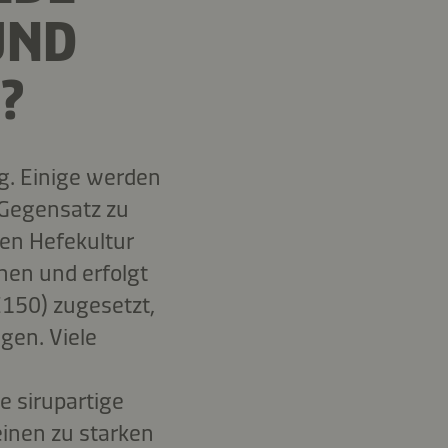
UND
?
g. Einige werden
 Gegensatz zu
len Hefekultur
hen und erfolgt
E150) zugesetzt,
gen. Viele
e sirupartige
einen zu starken