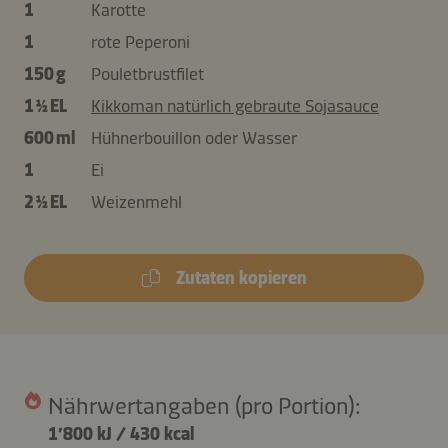
1
Karotte
1
rote Peperoni
150 g
Pouletbrustfilet
1 ½ EL
Kikkoman natürlich gebraute Sojasauce
600 ml
Hühnerbouillon oder Wasser
1
Ei
2 ½ EL
Weizenmehl
Zutaten kopieren
Nährwertangaben (pro Portion):
1’800 kJ
/
430 kcal