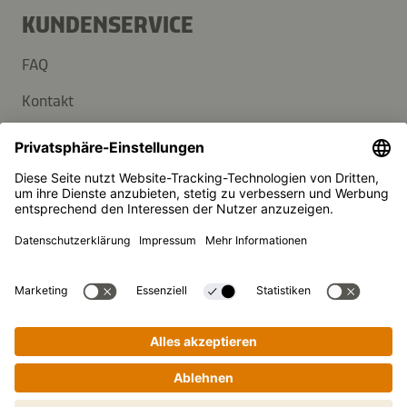
KUNDENSERVICE
FAQ
Kontakt
Newsletter
Presse
Kikkoman ist ein eingetragenes Warenzeichen der Kikkoman
Corporation, Japan.
© Kikkoman Trading Europe GmbH 2023 – 2026
Theodorstraße 180, 40472 Düsseldorf, Germany
Eingetragen beim AG Düsseldorf: HRB 35856
Privatsphäre-Einstellungen
Impressum
Datenschutzerklärung
Schritt-für-Schritt-Kochen leicht