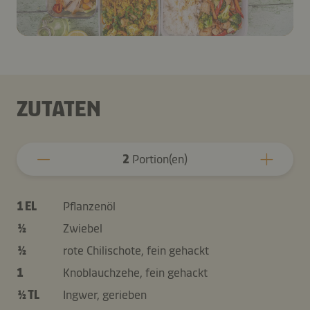
ZUTATEN
2
Portion(en)
1 EL
Pflanzenöl
½
Zwiebel
½
rote Chilischote, fein gehackt
1
Knoblauchzehe, fein gehackt
½ TL
Ingwer, gerieben