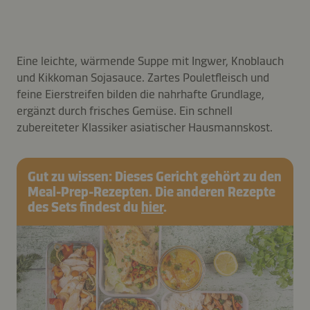
Eine leichte, wärmende Suppe mit Ingwer, Knoblauch
und Kikkoman Sojasauce. Zartes Pouletfleisch und
feine Eierstreifen bilden die nahrhafte Grundlage,
ergänzt durch frisches Gemüse. Ein schnell
zubereiteter Klassiker asiatischer Hausmannskost.
Gut zu wissen: Dieses Gericht gehört zu den
Meal-Prep-Rezepten. Die anderen Rezepte
des Sets findest du
hier
.