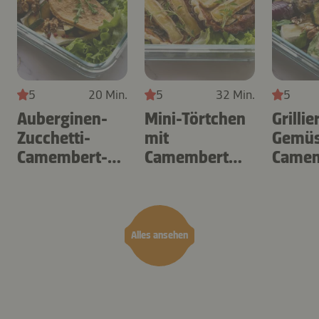
5
20 Min.
5
32 Min.
5
Auberginen-
Mini-Törtchen
Grillie
Zucchetti-
mit
Gemüs
Camembert-
Camembert
Camem
Omelette
und Zucchetti
Salat
Alles ansehen