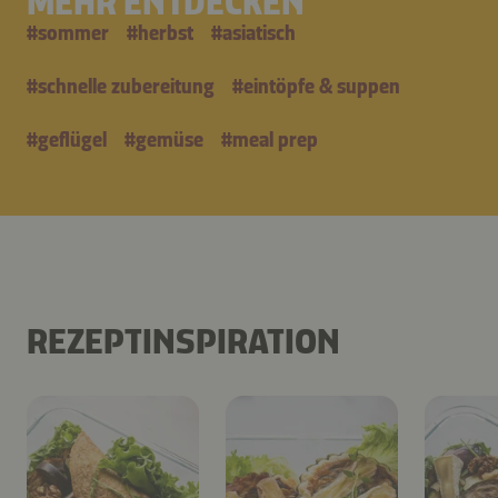
MEHR ENTDECKEN
#
sommer
#
herbst
#
asiatisch
#
schnelle zubereitung
#
eintöpfe & suppen
#
geflügel
#
gemüse
#
meal prep
REZEPTINSPIRATION