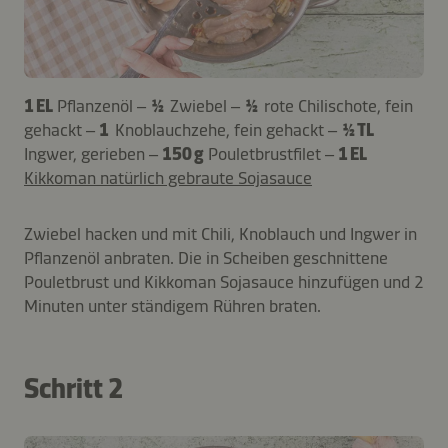
1 EL
Pflanzenöl –
½
Zwiebel –
½
rote Chilischote, fein
gehackt –
1
Knoblauchzehe, fein gehackt –
½ TL
Ingwer, gerieben –
150 g
Pouletbrustfilet –
1 EL
Kikkoman natürlich gebraute Sojasauce
Zwiebel hacken und mit Chili, Knoblauch und Ingwer in
Pflanzenöl anbraten. Die in Scheiben geschnittene
Pouletbrust und Kikkoman Sojasauce hinzufügen und 2
Minuten unter ständigem Rühren braten.
Schritt 2