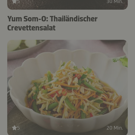
5
30 Min.
Yum Som-O: Thailändischer
Crevettensalat
5
20 Min.