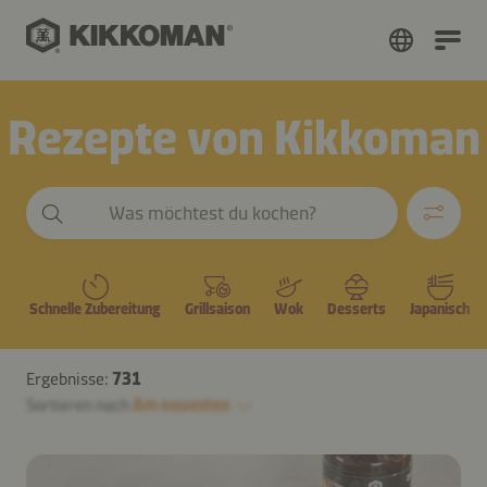
Rezepte von Kikkoman
Was möchtest du kochen?
Schnelle Zubereitung
Grillsaison
Wok
Desserts
Japanisch
Ergebnisse:
731
Sortieren nach
Am neuesten