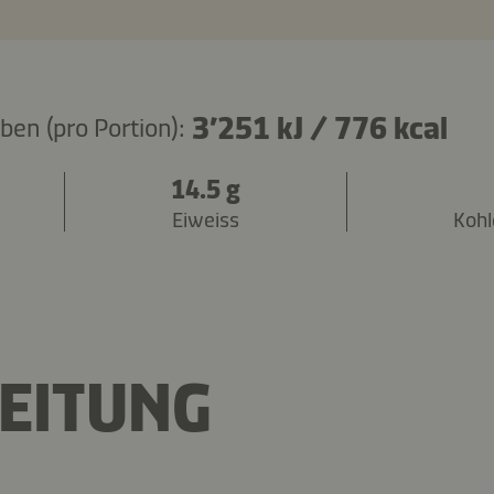
3’251 kJ
/
776 kcal
en (pro Portion):
14.5 g
Eiweiss
Kohl
EITUNG