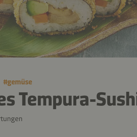
#
gemüse
es Tempura-Sush
rtungen