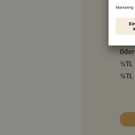
Für d
1 TL
Oder
½ TL
½ TL