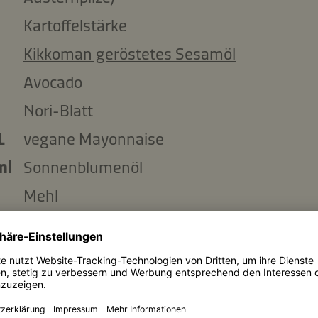
Kartoffelstärke
Kikkoman geröstetes Sesamöl
Avocado
Nori-Blatt
L
vegane Mayonnaise
ml
Sonnenblumenöl
Mehl
zlich:
Wasser
Kikkoman Panko - Knuspriges Paniermehl