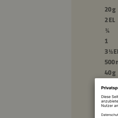
20 g
2 EL
¼
1
3 ½ E
500 
40 g
Zusät
3 EL
20 g