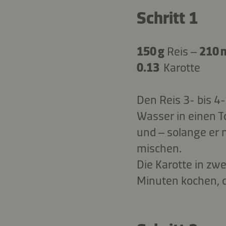
Schritt 1
150 g
Reis –
210 
0.13
Karotte
Den Reis 3- bis 4
Wasser in einen 
und – solange er 
mischen.
Die Karotte in zw
Minuten kochen, d