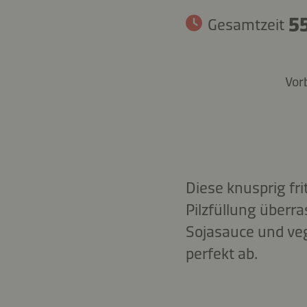
55
Gesamtzeit
Vor
Diese knusprig fri
Pilzfüllung überra
Sojasauce und ve
perfekt ab.