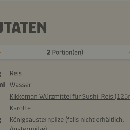
UTATEN
2
Portion(en)
g
Reis
ml
Wasser
Kikkoman Würzmittel für Sushi-Reis (125
Karotte
g
Königsausternpilze (falls nicht erhältlich,
Austernpilze)