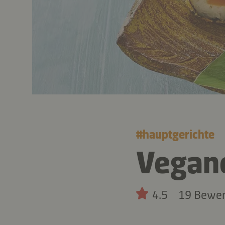
#
hauptgerichte
Vegan
4.5
19 Bewe