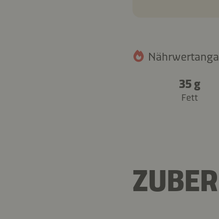
Nährwertangab
35 g
Fett
ZUBER