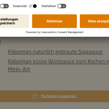
japanischer Art
en Dip:
Kikkoman Sauce für Reis
:
Kikkoman natürlich gebraute Sojasauce
Kikkoman süsse Würzsauce zum Kochen 
Mirin-Art
Zutaten kopieren