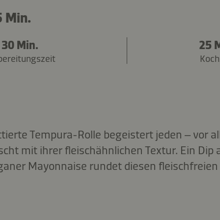
 Min.
30 Min.
25 M
bereitungszeit
Koch
ttierte Tempura-Rolle begeistert jeden – vor all
scht mit ihrer fleischähnlichen Textur. Ein Dip
ganer Mayonnaise rundet diesen fleischfreie