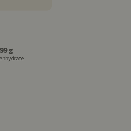
99 g
enhydrate