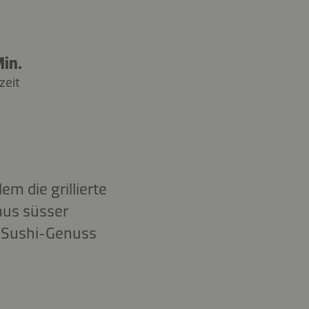
in.
zeit
em die grillierte
 aus süsser
n Sushi-Genuss