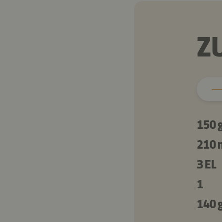
Z
150 
210 
3 EL
1
140 