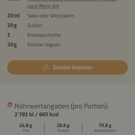
nach Mirin-Art
20 ml
Sake oder Weisswein
20 g
Zucker
1
Knoblauchzehe
20 g
frischer Ingwer
Zutaten kopieren
Nährwertangaben (pro Portion):
2’781 kJ
/
665 kcal
24.8 g
28.6 g
79.8 g
Fett
Eiweiss
Kohlenhydrate