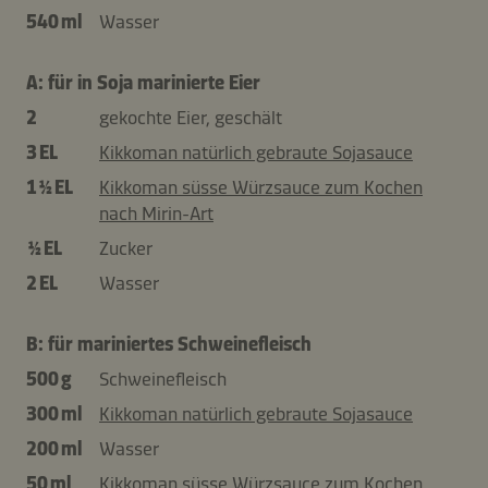
540 ml
Wasser
A: für in Soja marinierte Eier
2
gekochte Eier, geschält
3 EL
Kikkoman natürlich gebraute Sojasauce
1 ½ EL
Kikkoman süsse Würzsauce zum Kochen
nach Mirin-Art
½ EL
Zucker
2 EL
Wasser
B: für mariniertes Schweinefleisch
500 g
Schweinefleisch
300 ml
Kikkoman natürlich gebraute Sojasauce
200 ml
Wasser
50 ml
Kikkoman süsse Würzsauce zum Kochen