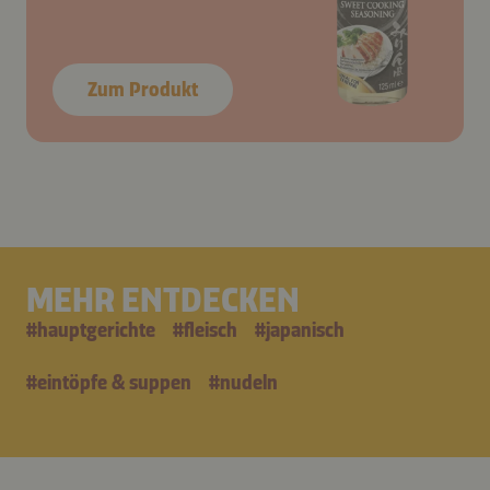
Zum Produkt
MEHR ENTDECKEN
#
hauptgerichte
#
fleisch
#
japanisch
#
eintöpfe & suppen
#
nudeln