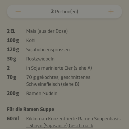
2
Portion(en)
2 EL
Mais (aus der Dose)
100 g
Kohl
120 g
Sojabohnensprossen
30 g
Röstzwiebeln
2
in Soja marinierte Eier (siehe A)
70 g
70 g gekochtes, geschnittenes
Schweinefleisch (siehe B)
200 g
Ramen Nudeln
Für die Ramen Suppe
60 ml
Kikkoman Konzentrierte Ramen Suppenbasis
- Shoyu (Sojasauce) Geschmack