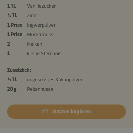
1 TL
Vanillezucker
¼ TL
Zimt
1 Prise
Ingwerpulver
1 Prise
Muskatnuss
2
Nelken
1
kleine Sternanis
Zusätzlich:
½ TL
ungesüsstes Kakaopulver
20 g
Pekannüsse
Zutaten kopieren