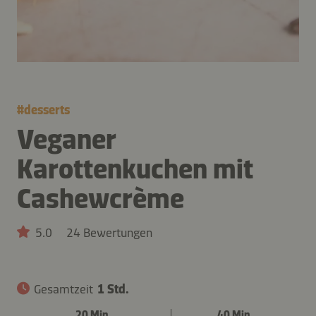
#
desserts
Veganer
Karottenkuchen mit
Cashewcrème
5.0
24 Bewertungen
Gesamtzeit
1 Std.
20 Min.
40 Min.