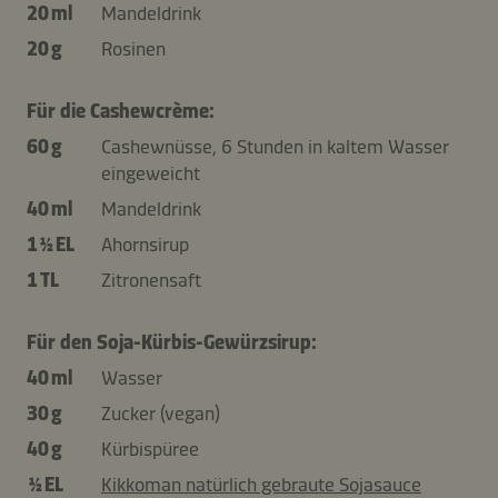
20 ml
Mandeldrink
20 g
Rosinen
Für die Cashewcrème:
60 g
Cashewnüsse, 6 Stunden in kaltem Wasser
eingeweicht
40 ml
Mandeldrink
1 ½ EL
Ahornsirup
1 TL
Zitronensaft
Für den Soja-Kürbis-Gewürzsirup:
40 ml
Wasser
30 g
Zucker (vegan)
40 g
Kürbispüree
½ EL
Kikkoman natürlich gebraute Sojasauce