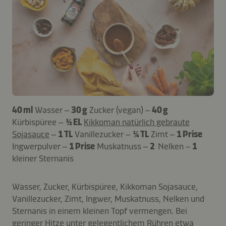
40 ml
Wasser –
30 g
Zucker (vegan) –
40 g
Kürbispüree –
½ EL
Kikkoman natürlich gebraute
Sojasauce
–
1 TL
Vanillezucker –
¼ TL
Zimt –
1 Prise
Ingwerpulver –
1 Prise
Muskatnuss –
2
Nelken –
1
kleiner Sternanis
Wasser, Zucker, Kürbispüree, Kikkoman Sojasauce,
Vanillezucker, Zimt, Ingwer, Muskatnuss, Nelken und
Sternanis in einem kleinen Topf vermengen. Bei
geringer Hitze unter gelegentlichem Rühren etwa