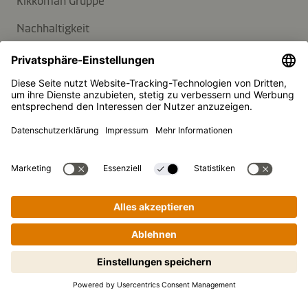
Kikkoman Gruppe
Nachhaltigkeit
KUNDENSERVICE
FAQ
Kontakt
Newsletter
Presse
Kikkoman ist ein eingetragenes Warenzeichen der Kikkoman
Corporation, Japan.
Schritt-für-Schritt-Kochen leicht
© Kikkoman Trading Europe GmbH 2023 – 2026
gemacht! Zum Starten antippen.
Theodorstraße 180, 40472 Düsseldorf, Germany
Eingetragen beim AG Düsseldorf: HRB 35856
Privatsphäre-Einstellungen