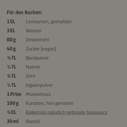
Für den Kuchen:
1 EL
Leinsamen, gemahlen
3 EL
Wasser
80 g
Dinkelmehl
40 g
Zucker (vegan)
½ TL
Backpulver
¼ TL
Natron
½ TL
Zimt
¼ TL
Ingwerpulver
1 Prise
Muskatnuss
100 g
Karotten, fein gerieben
½ EL
Kikkoman natürlich gebraute Sojasauce
30 ml
Rapsöl