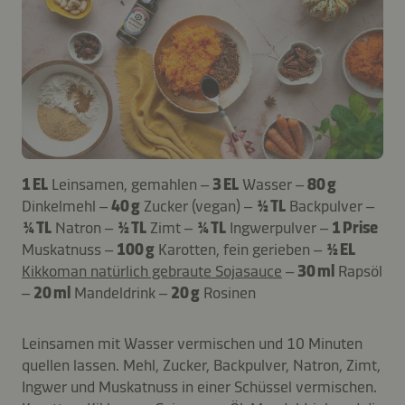
1 EL
Leinsamen, gemahlen –
3 EL
Wasser –
80 g
Dinkelmehl –
40 g
Zucker (vegan) –
½ TL
Backpulver –
¼ TL
Natron –
½ TL
Zimt –
¼ TL
Ingwerpulver –
1 Prise
Muskatnuss –
100 g
Karotten, fein gerieben –
½ EL
Kikkoman natürlich gebraute Sojasauce
–
30 ml
Rapsöl
–
20 ml
Mandeldrink –
20 g
Rosinen
Leinsamen mit Wasser vermischen und 10 Minuten
quellen lassen. Mehl, Zucker, Backpulver, Natron, Zimt,
Ingwer und Muskatnuss in einer Schüssel vermischen.