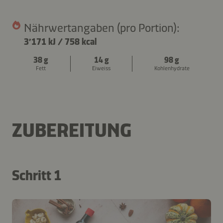
Nährwertangaben (pro Portion):
3’171 kJ
/
758 kcal
38 g
14 g
98 g
Fett
Eiweiss
Kohlenhydrate
ZUBEREITUNG
Schritt 1