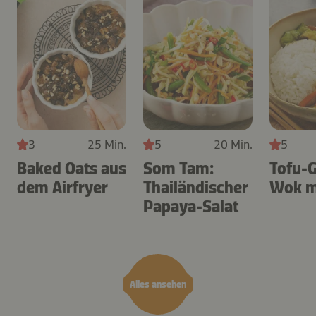
3
25 Min.
5
20 Min.
5
Baked Oats aus
Som Tam:
Tofu-
dem Airfryer
Thailändischer
Wok m
Papaya-Salat
Alles ansehen