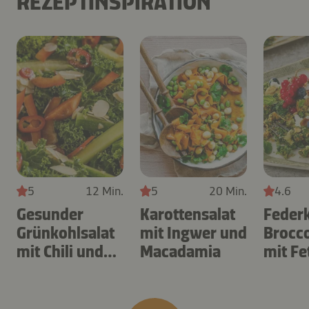
REZEPTINSPIRATION
5
12 Min.
5
20 Min.
4.6
Gesunder
Karottensalat
Feder
Grünkohlsalat
mit Ingwer und
Brocco
mit Chili und
Macadamia
mit Fe
Mandeln