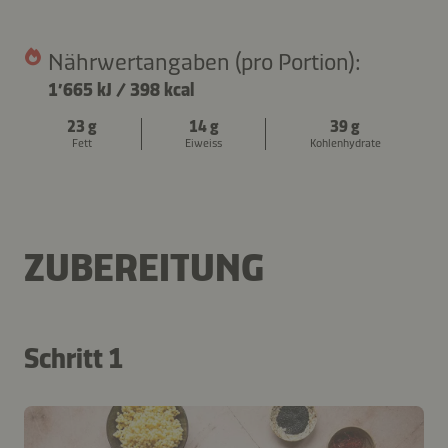
Nährwertangaben (pro Portion):
1’665 kJ
/
398 kcal
23 g
14 g
39 g
Fett
Eiweiss
Kohlenhydrate
ZUBEREITUNG
Schritt 1