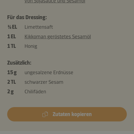
von Sojasauce und Sesamöl
Für das Dressing:
½ EL
Limettensaft
1 EL
Kikkoman geröstetes Sesamöl
1 TL
Honig
Zusätzlich:
15 g
ungesalzene Erdnüsse
2 TL
schwarzer Sesam
2 g
Chilifäden
Zutaten kopieren