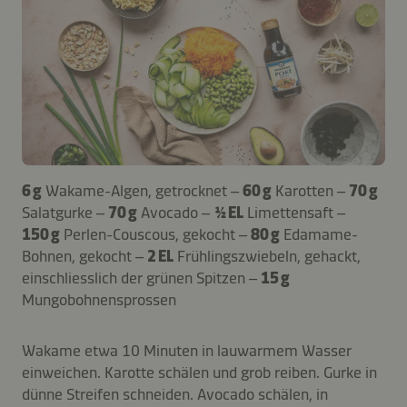
6 g
Wakame-Algen, getrocknet –
60 g
Karotten –
70 g
Salatgurke –
70 g
Avocado –
½ EL
Limettensaft –
150 g
Perlen-Couscous, gekocht –
80 g
Edamame-
Bohnen, gekocht –
2 EL
Frühlingszwiebeln, gehackt,
einschliesslich der grünen Spitzen –
15 g
Mungobohnensprossen
Wakame etwa 10 Minuten in lauwarmem Wasser
einweichen. Karotte schälen und grob reiben. Gurke in
dünne Streifen schneiden. Avocado schälen, in