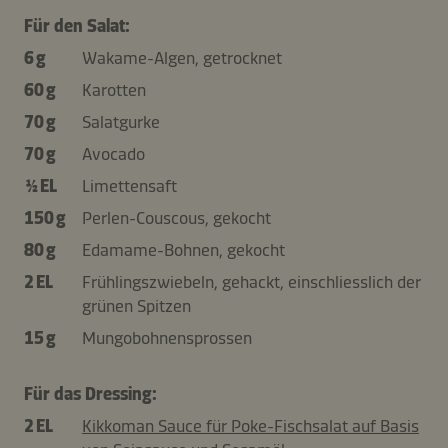
Für den Salat:
6 g
Wakame-Algen, getrocknet
60 g
Karotten
70 g
Salatgurke
70 g
Avocado
½ EL
Limettensaft
150 g
Perlen-Couscous, gekocht
80 g
Edamame-Bohnen, gekocht
2 EL
Frühlingszwiebeln, gehackt, einschliesslich der
grünen Spitzen
15 g
Mungobohnensprossen
Für das Dressing:
2 EL
Kikkoman Sauce für Poke-Fischsalat auf Basis