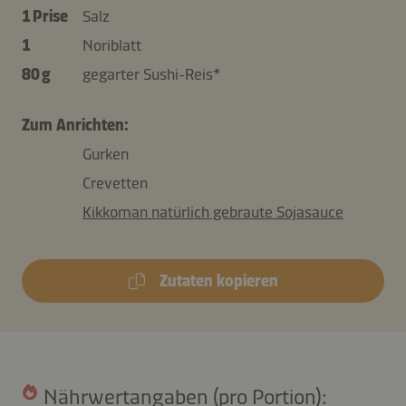
1 Prise
Salz
1
Noriblatt
80 g
gegarter Sushi-Reis*
Zum Anrichten:
Gurken
Crevetten
Kikkoman natürlich gebraute Sojasauce
Zutaten kopieren
Nährwertangaben (pro Portion):