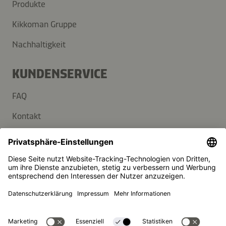
Produkte
Kikkoman Gruppe
Nachhaltigkeit
KUNDENSERVICE
FAQ
Kontakt
Newsletter
Presse
Kikkoman ist ein eingetragenes Warenzeichen der Kikkoman
Corporation, Japan.
© Kikkoman Trading Europe GmbH 2023 – 2026
Theodorstraße 180, 40472 Düsseldorf, Germany