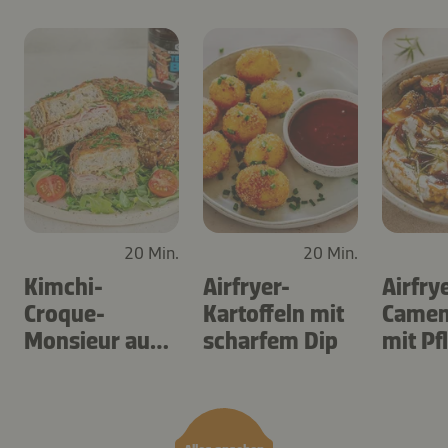
20 Min.
20 Min.
Kimchi-
Airfryer-
Airfry
Croque-
Kartoffeln mit
Camem
Monsieur aus
scharfem Dip
mit P
dem Airfryer