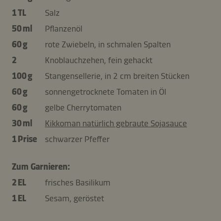
1 TL
Salz
50 ml
Pflanzenöl
60 g
rote Zwiebeln, in schmalen Spalten
2
Knoblauchzehen, fein gehackt
100 g
Stangensellerie, in 2 cm breiten Stücken
60 g
sonnengetrocknete Tomaten in Öl
60 g
gelbe Cherrytomaten
30 ml
Kikkoman natürlich gebraute Sojasauce
1 Prise
schwarzer Pfeffer
Zum Garnieren:
2 EL
frisches Basilikum
1 EL
Sesam, geröstet