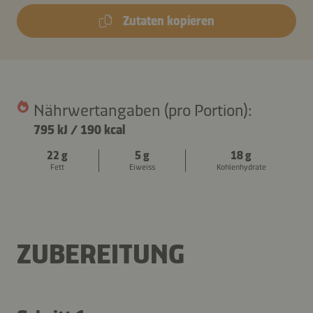
Zutaten kopieren
Nährwertangaben (pro Portion):
795 kJ
/
190 kcal
22 g
5 g
18 g
Fett
Eiweiss
Kohlenhydrate
ZUBEREITUNG