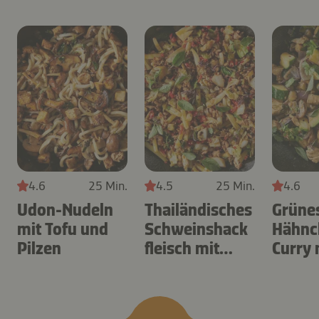
4.6
25 Min.
4.5
25 Min.
4.6
Udon-Nudeln
Thailändisches
Grüne
mit Tofu und
Schweinshack
Hähnc
Pilzen
fleisch mit
Curry 
Kohl und Chili
Thai-A