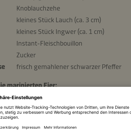
Knoblauchzehe
kleines Stück Lauch (ca. 3 cm)
kleines Stück Ingwer (ca. 1 cm)
Instant-Fleischbouillon
Zucker
se
frisch gemahlener schwarzer Pfeffer
ie marinierten Eier:
Eier
Hühnerbouillon
L
Kikkoman natürlich gebraute Sojasauce