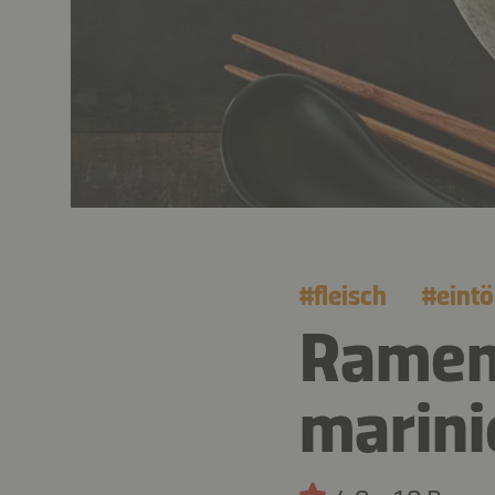
#
fleisch
#
eint
Ramen
marini