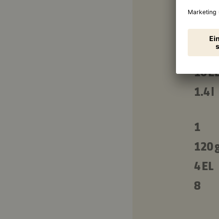
1 EL
Für 
200 
16 E
1.4 l
1
120 
4 EL
8