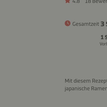
4.8
18 Bewe
3 
Gesamtzeit
1 
Vor
Mit diesem Rezept
japanische Ramen