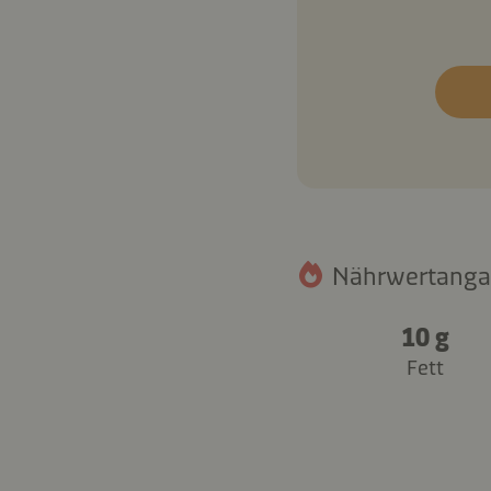
Nährwertangab
10 g
Fett