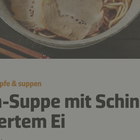
öpfe & suppen
-Suppe mit Schin
ertem Ei