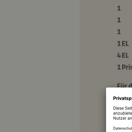
1
1
1
1 EL
4 EL
1 Pri
Für d
2
2 EL
1 ½ E