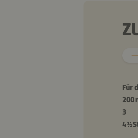
Z
Für 
200 
3
4 ½ S