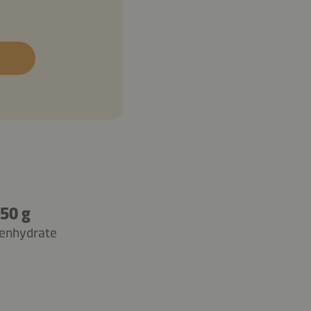
50 g
enhydrate