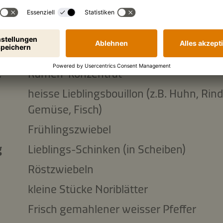
Zucker
die Ramen-Suppe:
g
Ramen-Nudeln
L
Ramen-Konzentrat
heisse Lieblingsbouillon (z.B. Huhn, Rind
Gemüse, Fisch)
Frühlingszwiebel
g
Lieblings-Schinken (in Scheiben)
Röstzwiebeln
kleine Stücke Noriblätter
Frisch gemahlener weisser Pfeffer