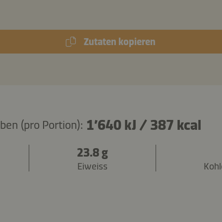
Zutaten kopieren
1’640 kJ
/
387 kcal
en (pro Portion):
23.8 g
Eiweiss
Kohl