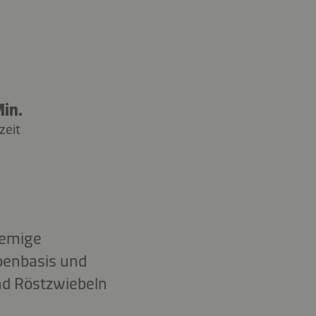
in.
zeit
remige
penbasis und
nd Röstzwiebeln