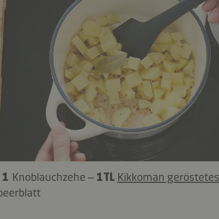
–
1
Knoblauchzehe –
1 TL
Kikkoman geröstete
beerblatt