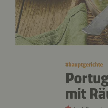
#
hauptgerichte
Portug
mit Rä