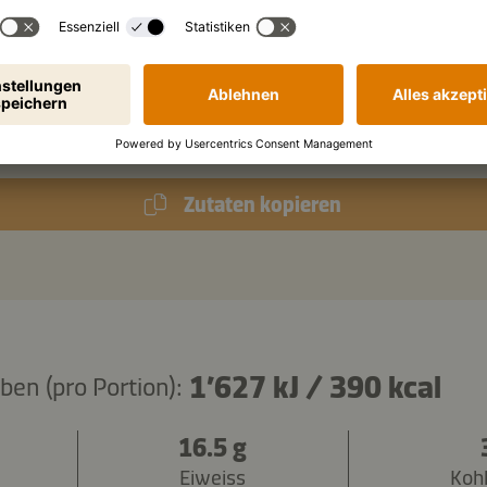
Kikkoman geröstetes Sesamöl
Röstzwiebeln
Zutaten kopieren
1’627 kJ
/
390 kcal
en (pro Portion):
16.5 g
Eiweiss
Koh