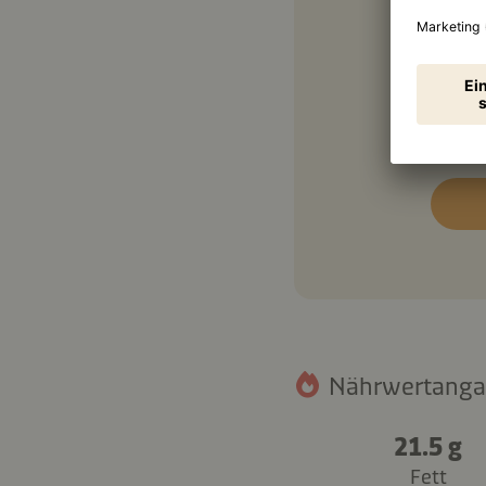
1 TL
2 TL
Nährwertangab
21.5 g
Fett