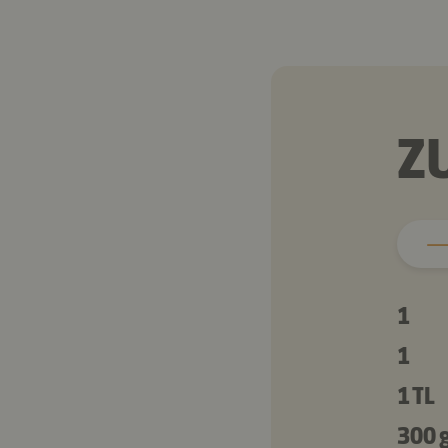
Z
1
1
1 TL
300 