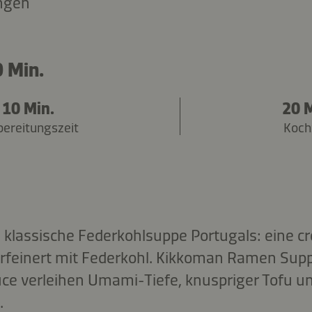
ngen
 Min.
10 Min.
20 M
bereitungszeit
Koch
ie klassische Federkohlsuppe Portugals: eine c
erfeinert mit Federkohl. Kikkoman Ramen Sup
ce verleihen Umami-Tiefe, knuspriger Tofu u
.