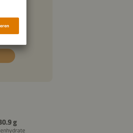
30.9 g
lenhydrate