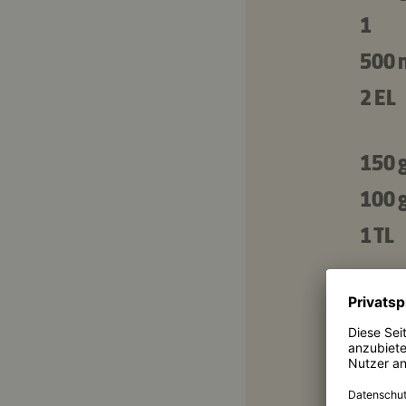
1
500 
2 EL
150 
100 
1 TL
Zusät
2 EL