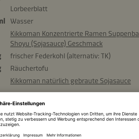
Lorbeerblatt
ml
Wasser
Kikkoman Konzentrierte Ramen Suppenbas
Shoyu (Sojasauce) Geschmack
g
frischer Federkohl (alternativ: TK)
g
Räuchertofu
Kikkoman natürlich gebraute Sojasauce
zlich:
Kikkoman natürlich gebraute Sojasauce
Pfeffer aus der Mühle
Muskatnuss