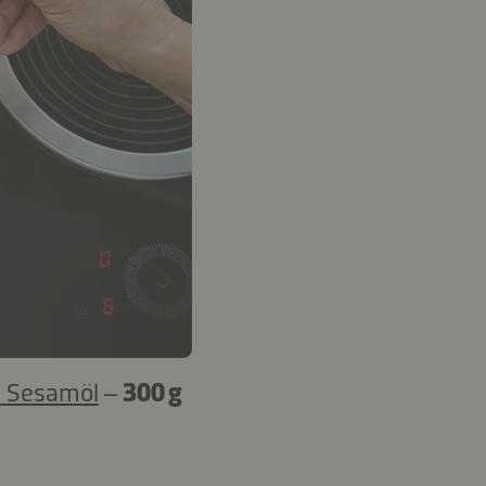
s Sesamöl
–
300 g