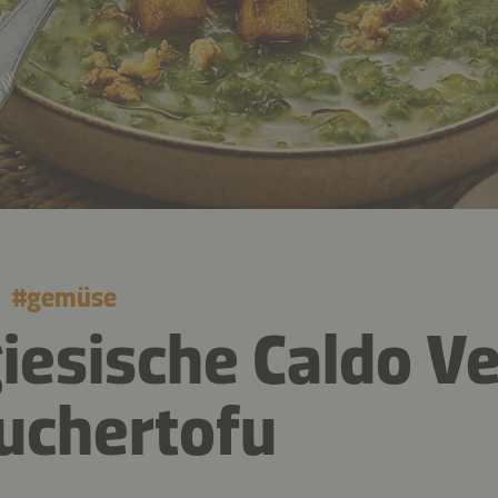
#
gemüse
iesische Caldo V
uchertofu