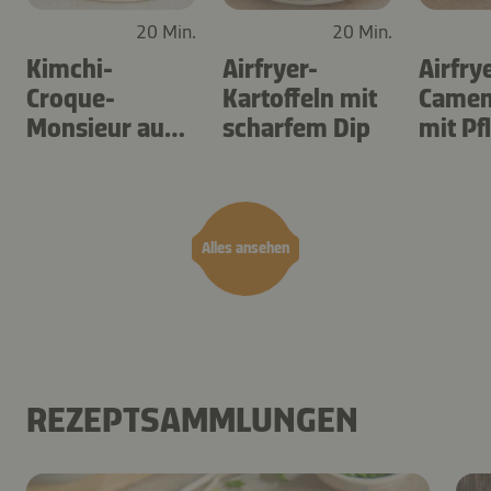
20 Min.
20 Min.
Kimchi-
Airfryer-
Airfry
Croque-
Kartoffeln mit
Camem
Monsieur aus
scharfem Dip
mit P
dem Airfryer
Alles ansehen
REZEPTSAMMLUNGEN