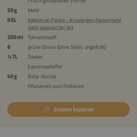
Frisch gemahlener Pfeffer
50 g
Mehl
9 EL
Kikkoman Panko - Knuspriges Paniermehl
nach japanischer Art
200 ml
Tomatensaft
6
grüne Oliven (ohne Stein, ungefüllt)
½ TL
Zucker
Cayennepfeffer
40 g
Baby-Rucola
Pflanzenöl zum Frittieren
Zutaten kopieren