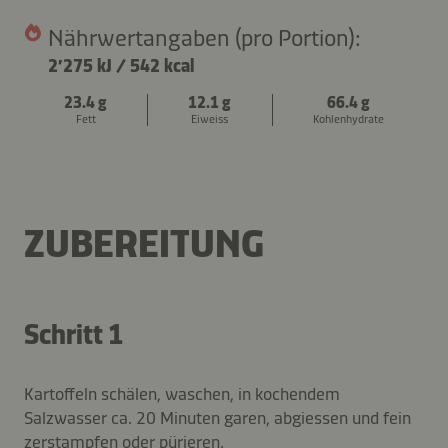
Nährwertangaben (pro Portion):
2’275 kJ
/
542 kcal
23.4 g
12.1 g
66.4 g
Fett
Eiweiss
Kohlenhydrate
ZUBEREITUNG
Schritt 1
Kartoffeln schälen, waschen, in kochendem
Salzwasser ca. 20 Minuten garen, abgiessen und fein
zerstampfen oder pürieren.