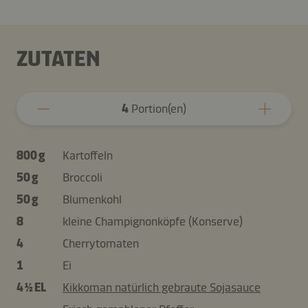
ZUTATEN
4
Portion(en)
800 g
Kartoffeln
50 g
Broccoli
50 g
Blumenkohl
8
kleine Champignonköpfe (Konserve)
4
Cherrytomaten
1
Ei
4 ½ EL
Kikkoman natürlich gebraute Sojasauce