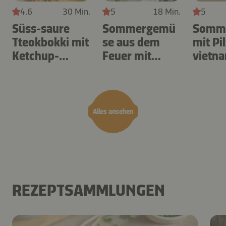
4.6
30 Min.
5
18 Min.
5
Süss-saure
Sommergemü
Somme
Tteokbokki mit
se aus dem
mit Pi
Ketchup-
Feuer mit
vietn
Kimchi-Sauce
Bagna Cauda
er Sau
Alles ansehen
REZEPTSAMMLUNGEN