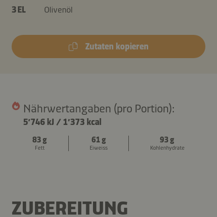
3 EL
Olivenöl
Zutaten kopieren
Nährwertangaben (pro Portion):
5’746 kJ
/
1’373 kcal
83 g
61 g
93 g
Fett
Eiweiss
Kohlenhydrate
ZUBEREITUNG