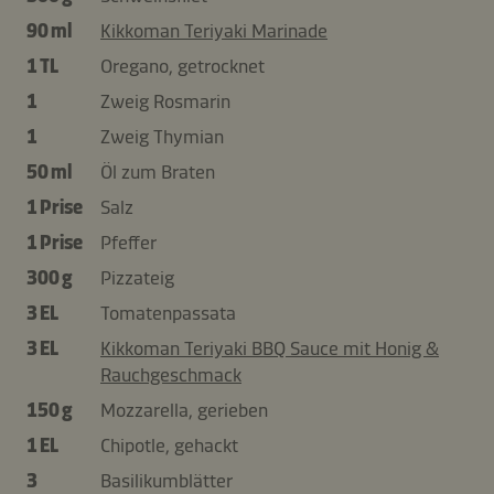
90 ml
Kikkoman Teriyaki Marinade
1 TL
Oregano, getrocknet
1
Zweig Rosmarin
1
Zweig Thymian
50 ml
Öl zum Braten
1 Prise
Salz
1 Prise
Pfeffer
300 g
Pizzateig
3 EL
Tomatenpassata
3 EL
Kikkoman Teriyaki BBQ Sauce mit Honig &
Rauchgeschmack
150 g
Mozzarella, gerieben
1 EL
Chipotle, gehackt
3
Basilikumblätter