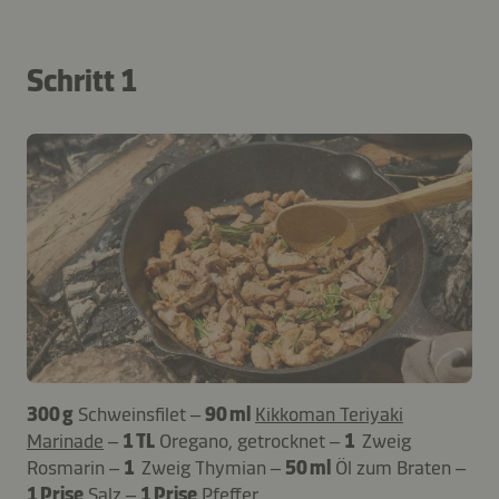
Schritt 1
300 g
Schweinsfilet –
90 ml
Kikkoman Teriyaki
Marinade
–
1 TL
Oregano, getrocknet –
1
Zweig
Rosmarin –
1
Zweig Thymian –
50 ml
Öl zum Braten –
1 Prise
Salz –
1 Prise
Pfeffer