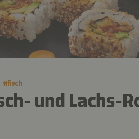
#
fisch
sch- und Lachs-Ro