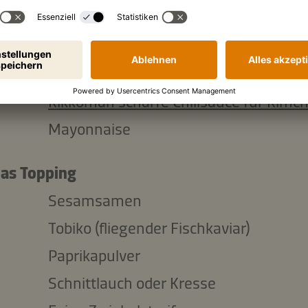
 Stück
gelbe Peperoni (4 Peperonisticks)
ück
Avocado (7-8 dünne Scheiben)
die Kimchi Mayonnaise (1:1 mischen)
Kikkoman scharfe Chilisauce für Kimch
Mayonnaise
das Topping
Sesamsamen
Tobiko (fliegender Fischkaviar)
Paprikapulver
Schnittlauch oder Kresse