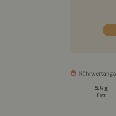
Nährwertangab
5.4 g
Fett