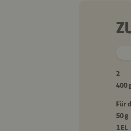
Z
2
400 
Für 
50 g
1 EL