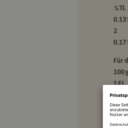
¼ TL
0.13
2
0.17
Für 
100 
1 EL
¼ TL
0.13
2