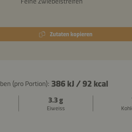
Feine Zwiebelstreifen
Zutaten kopieren
386 kJ
/
92 kcal
en (pro Portion):
3.3 g
Eiweiss
Kohl