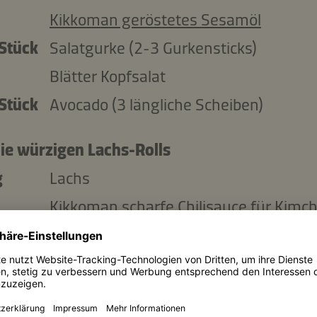
Kikkoman geröstetes Sesamöl
 Stück
Salatgurke (2-3 Gurkensticks)
Blätter Kopfsalat
 Stück
Avocado (3 längliche Scheiben)
die würzigen Lachs-Rolls
g
Lachs
Kikkoman scharfe Chilisauce für Kimch
Kikkoman geröstetes Sesamöl
 Stück
Salatgurke (2-3 Gurkensticks)
Blätter Kopfsalat