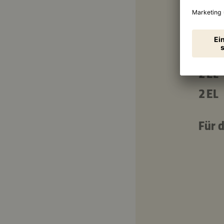
0.13
¼ St
Für 
2 EL
2 EL
Für 