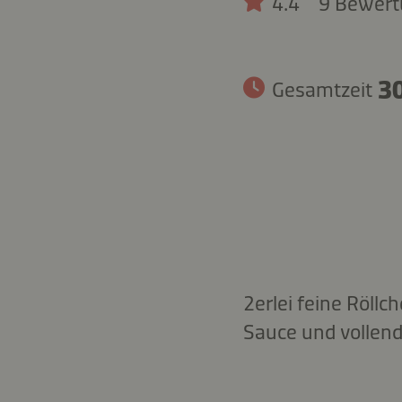
4.4
9 Bewer
30
Gesamtzeit
2erlei feine Röll
Sauce und vollen