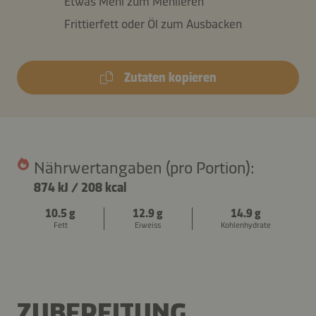
Etwas Mehl zum Mehlieren
Frittierfett oder Öl zum Ausbacken
Zutaten kopieren
Nährwertangaben (pro Portion):
874 kJ
/
208 kcal
10.5 g
12.9 g
14.9 g
Fett
Eiweiss
Kohlenhydrate
ZUBEREITUNG