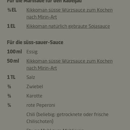
Für die Marinade für den Kabeljau
½ EL
Kikkoman süsse Würzsauce zum Kochen
nach Mirin-Art
1 EL
Kikkoman natürlich gebraute Sojasauce
Für die süss-sauer-Sauce
100 ml
Essig
50 ml
Kikkoman süsse Würzsauce zum Kochen
nach Mirin-Art
1 TL
Salz
½
Zwiebel
½
Karotte
¼
rote Peperoni
Chili (beliebig: getrocknete oder frische
Chilischoten)