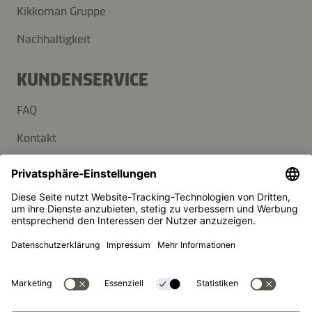
Kikkoman Gruppe
Nachhaltigkeit
KUNDENSERVICE
FAQ
Kontakt
Newsletter
Presse
Kikkoman ist ein eingetragenes Warenzeichen der Kikkoman
Corporation, Japan.
© Kikkoman Trading Europe GmbH 2023 – 2026
Theodorstraße 180, 40472 Düsseldorf, Germany
Eingetragen beim AG Düsseldorf: HRB 35856