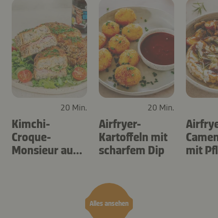
20 Min.
20 Min.
Kimchi-
Airfryer-
Airfry
Croque-
Kartoffeln mit
Camem
Monsieur aus
scharfem Dip
mit P
dem Airfryer
Alles ansehen