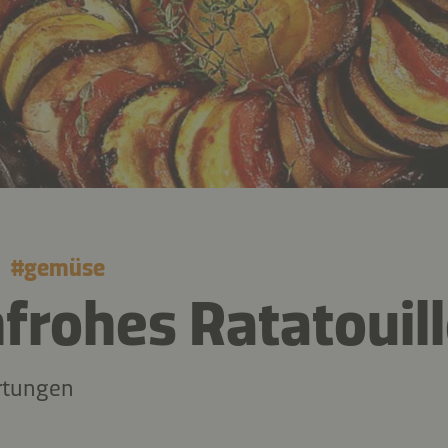
#
gemüse
frohes Ratatouil
rtungen