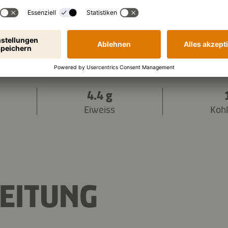
661 kJ
/
157 kcal
en (pro Portion):
4.4 g
Eiweiss
Koh
EITUNG