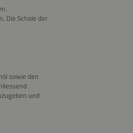
en.
. Die Schale der
nöl sowie den
chliessend
inzugeben und