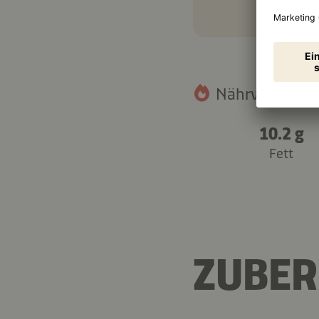
Nährwertangab
10.2 g
Fett
ZUBER