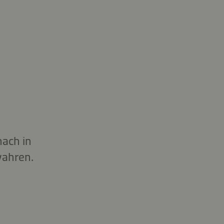
ach in
wahren.