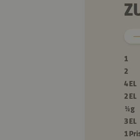
Z
1
2
4 EL
2 EL
½ g
3 EL
1 Pri