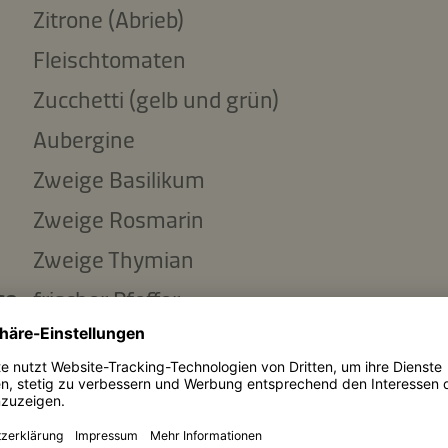
Zitrone (Abrieb)
Fleischtomaten
Zucchetti (gelb und grün)
Aubergine
Zweige Basilikum
Zweige Rosmarin
Zweige Thymian
se
frischer Pfeffer
Zutaten kopieren