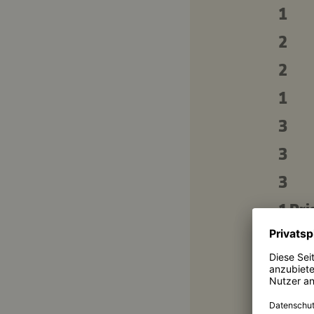
1
2
2
1
3
3
3
1 Pri