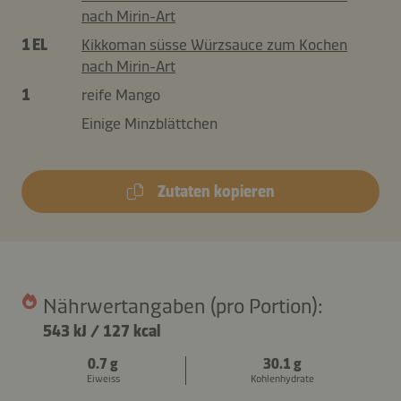
nach Mirin-Art
1 EL
Kikkoman süsse Würzsauce zum Kochen
nach Mirin-Art
1
reife Mango
Einige Minzblättchen
Zutaten kopieren
Nährwertangaben (pro Portion):
543 kJ
/
127 kcal
0.7 g
30.1 g
Eiweiss
Kohlenhydrate