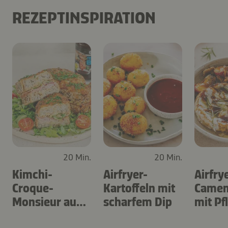
REZEPTINSPIRATION
20 Min.
20 Min.
Kimchi-
Airfryer-
Airfry
Croque-
Kartoffeln mit
Camem
Monsieur aus
scharfem Dip
mit P
dem Airfryer