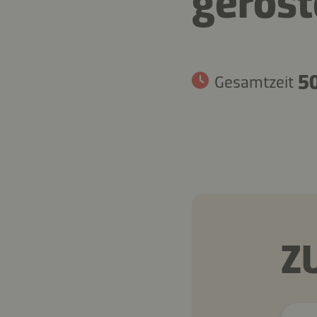
gerös
50
Gesamtzeit
Z