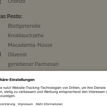
g
Chorizo
das Pesto:
Blattpetersilie
Knoblauchzehe
Macadamia-Nüsse
l
Olivenöl
geriebener Parmesan
Salz
weisser Pfeffer aus der Mühle