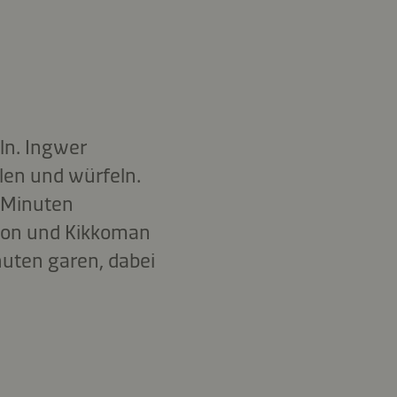
ln. Ingwer
len und würfeln.
3 Minuten
llon und Kikkoman
nuten garen, dabei