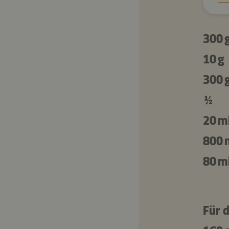
300 
10 g
300 
½
20 m
800 
80 m
Für d