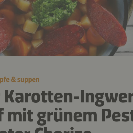
öpfe & suppen
 Karotten-Ingwer
f mit grünem Pes