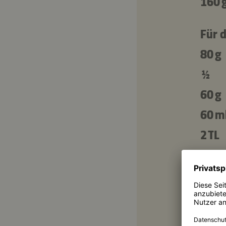
160 
Für 
80 g
½
60 g
60 m
2 TL