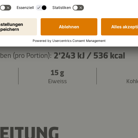
Zutaten kopieren
2’243 kJ
/
536 kcal
en (pro Portion):
15 g
Eiweiss
Kohl
EITUNG