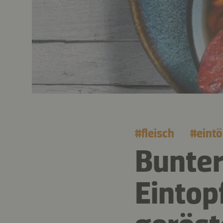
#
fleisch
#
eint
Bunter
Eintop