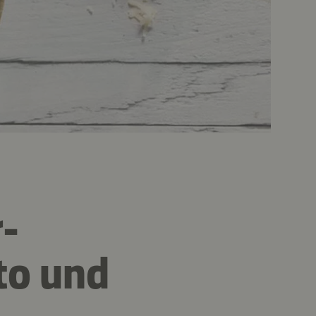
-
to und