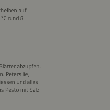
cheiben auf
 °C rund 8
Blätter abzupfen.
 Petersilie,
iessen und alles
s Pesto mit Salz