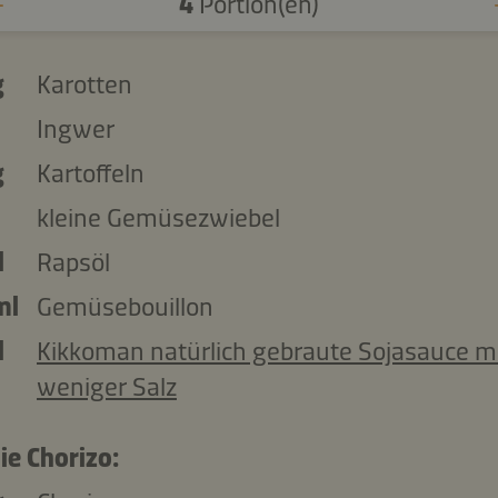
4
Portion(en)
g
Karotten
Ingwer
g
Kartoffeln
kleine Gemüsezwiebel
l
Rapsöl
ml
Gemüsebouillon
l
Kikkoman natürlich gebraute Sojasauce m
weniger Salz
ie Chorizo: