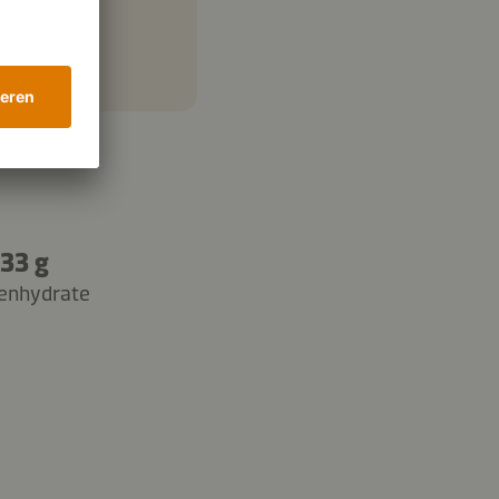
33 g
enhydrate