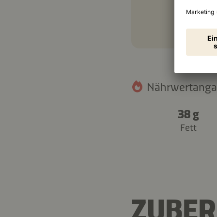
Nährwertangab
38 g
Fett
ZUBER