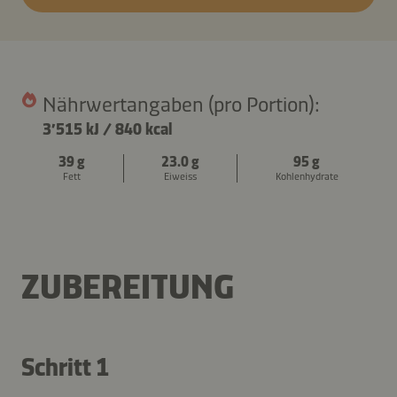
Nährwertangaben (pro Portion):
3’515 kJ
/
840 kcal
39 g
23.0 g
95 g
Fett
Eiweiss
Kohlenhydrate
ZUBEREITUNG
Schritt 1