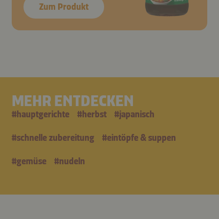
Zum Produkt
MEHR ENTDECKEN
#
hauptgerichte
#
herbst
#
japanisch
#
schnelle zubereitung
#
eintöpfe & suppen
#
gemüse
#
nudeln