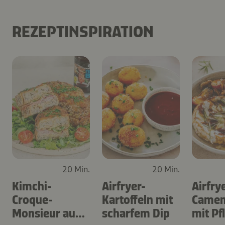
REZEPTINSPIRATION
20 Min.
20 Min.
Kimchi-
Airfryer-
Airfry
Croque-
Kartoffeln mit
Camem
Monsieur aus
scharfem Dip
mit P