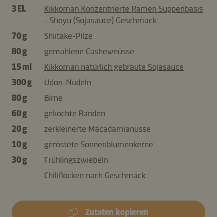
3 EL
Kikkoman Konzentrierte Ramen Suppenbasis
- Shoyu (Sojasauce) Geschmack
70 g
Shiitake-Pilze
80 g
gemahlene Cashewnüsse
15 ml
Kikkoman natürlich gebraute Sojasauce
300 g
Udon-Nudeln
80 g
Birne
60 g
gekochte Randen
20 g
zerkleinerte Macadamianüsse
10 g
geröstete Sonnenblumenkerne
30 g
Frühlingszwiebeln
Chiliflocken nach Geschmack
Zutaten kopieren