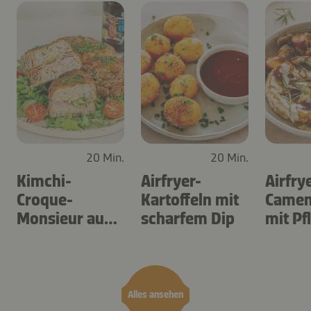
20 Min.
20 Min.
Kimchi-
Airfryer-
Airfry
Croque-
Kartoffeln mit
Camem
Monsieur aus
scharfem Dip
mit P
dem Airfryer
Alles ansehen