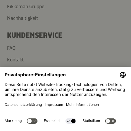
Kikkoman Gruppe
Nachhaltigkeit
KUNDENSERVICE
FAQ
Kontakt
Newsletter
Presse
Kikkoman ist ein eingetragenes Warenzeichen der Kikkoman
Corporation, Japan.
© Kikkoman Trading Europe GmbH 2023 – 2026
Theodorstraße 180, 40472 Düsseldorf, Germany
Eingetragen beim AG Düsseldorf: HRB 35856