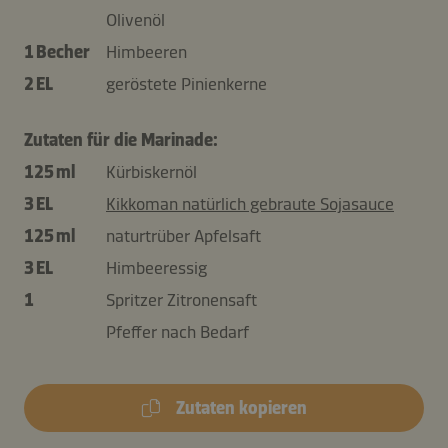
Olivenöl
1 Becher
Himbeeren
2 EL
geröstete Pinienkerne
Zutaten für die Marinade:
125 ml
Kürbiskernöl
3 EL
Kikkoman natürlich gebraute Sojasauce
125 ml
naturtrüber Apfelsaft
3 EL
Himbeeressig
1
Spritzer Zitronensaft
Pfeffer nach Bedarf
Zutaten kopieren