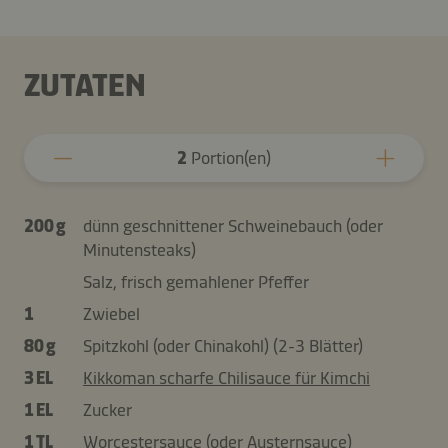
ZUTATEN
2
Portion(en)
200 g
dünn geschnittener Schweinebauch (oder
Minutensteaks)
Salz, frisch gemahlener Pfeffer
1
Zwiebel
80 g
Spitzkohl (oder Chinakohl) (2-3 Blätter)
3 EL
Kikkoman scharfe Chilisauce für Kimchi
1 EL
Zucker
1 TL
Worcestersauce (oder Austernsauce)