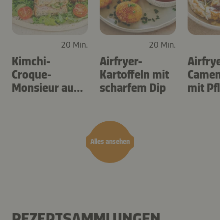
20 Min.
20 Min.
Kimchi-
Airfryer-
Airfry
Croque-
Kartoffeln mit
Camem
Monsieur aus
scharfem Dip
mit P
dem Airfryer
Alles ansehen
REZEPTSAMMLUNGEN