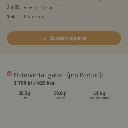
2 ½ EL
weisser Sesam
1 EL
Pflanzenöl
Zutaten kopieren
Nährwertangaben (pro Portion):
1’760 kJ
/
423 kcal
30.8 g
20.8 g
11.4 g
Fett
Eiweiss
Kohlenhydrate