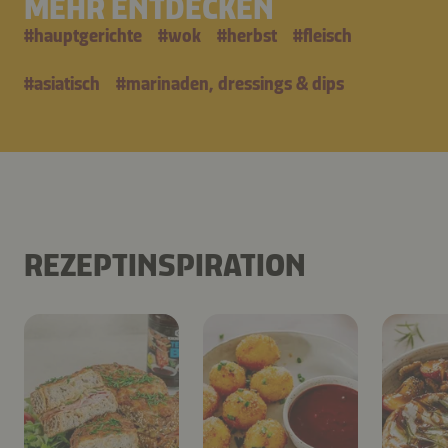
MEHR ENTDECKEN
#
hauptgerichte
#
wok
#
herbst
#
fleisch
#
asiatisch
#
marinaden, dressings & dips
REZEPTINSPIRATION