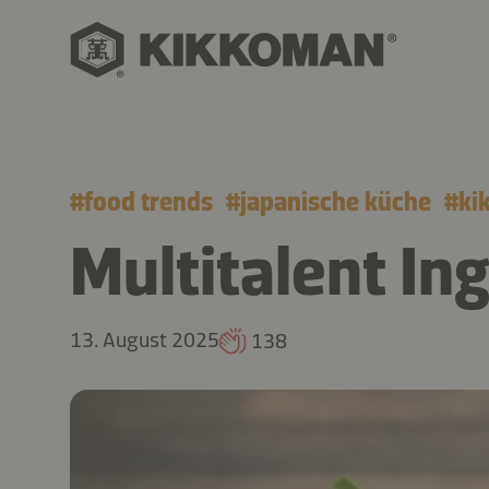
#
food trends
#
japanische küche
#
ki
Multitalent In
13. August 2025
138