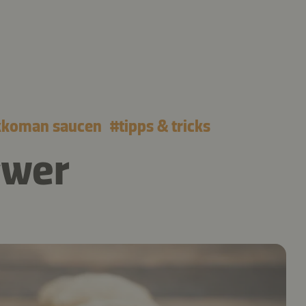
kkoman saucen
#
tipps & tricks
gwer