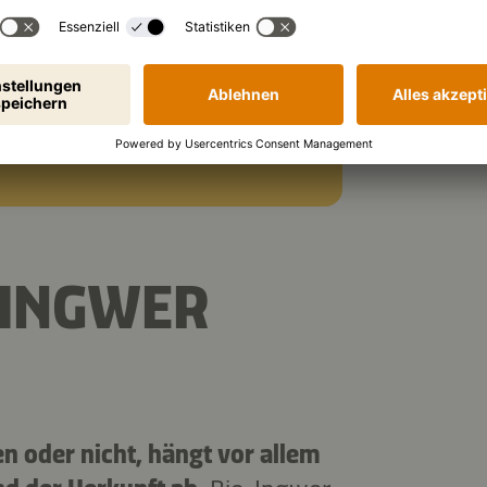
ördern, das
und Übelkeit lindern. Er
t die Durchblutung an und
hl.
 INGWER
en oder nicht, hängt vor allem