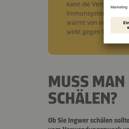
kann die Verdauung f
Immunsystem stärken 
wärmt von innen, reg
wirkt gegen Völlegefü
MUSS MAN
SCHÄLEN?
Ob Sie Ingwer schälen sollt