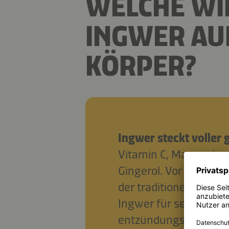
WELCHE WI
INGWER AU
KÖRPER?
Ingwer steckt voller g
Vitamin C, Magnesium
Gingerol. Vor allem i
der traditionellen chi
Ingwer für seine antib
entzündungshemmende