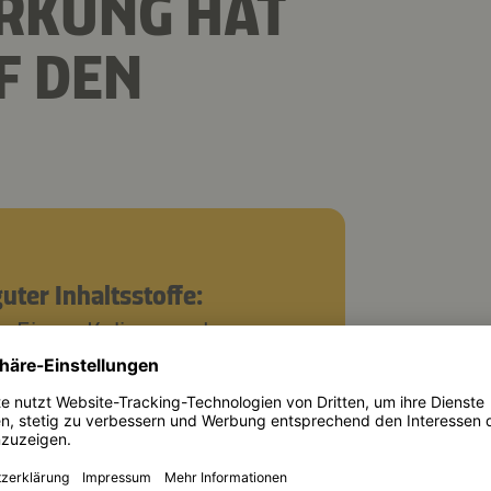
RKUNG HAT
F DEN
uter Inhaltsstoffe:
, Eisen, Kalium und
n der ayurvedischen und
nesischen Medizin wird
akterielle und
 Wirkung geschätzt. Er