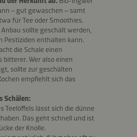
 der Herkunft ab.
Bio-Ingwer
kann – gut gewaschen – samt
twa für Tee oder Smoothies.
Anbau sollte geschält werden,
n Pestiziden enthalten kann.
cht die Schale einen
s bitterer. Wer also einen
t, sollte zur geschälten
Kochen empfiehlt sich das
rs Schälen:
s Teelöffels lässt sich die dünne
haben. Das geht schnell und ist
ücke der Knolle.