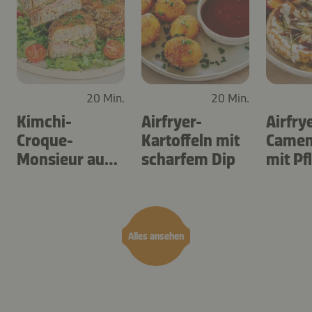
20 Min.
20 Min.
Kimchi-
Airfryer-
Airfry
Croque-
Kartoffeln mit
Camem
Monsieur aus
scharfem Dip
mit P
dem Airfryer
Alles ansehen