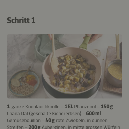
Schritt 1
1
ganze Knoblauchknolle –
1 EL
Pflanzenöl –
150 g
Chana Dal (geschälte Kichererbsen) –
600 ml
Gemüsebouillon –
40 g
rote Zwiebeln, in dünnen
Streifen –
200 g
Auberginen, in mittelgrossen Würfeln