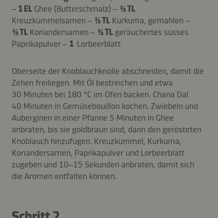
–
1 EL
Ghee (Butterschmalz) –
½ TL
Kreuzkümmelsamen –
½ TL
Kurkuma, gemahlen –
½ TL
Koriandersamen –
½ TL
geräuchertes süsses
Paprikapulver –
1
Lorbeerblatt
Oberseite der Knoblauchknolle abschneiden, damit die
Zehen freiliegen. Mit Öl bestreichen und etwa
30 Minuten bei 180 °C im Ofen backen. Chana Dal
40 Minuten in Gemüsebouillon kochen. Zwiebeln und
Auberginen in einer Pfanne 5 Minuten in Ghee
anbraten, bis sie goldbraun sind, dann den gerösteten
Knoblauch hinzufügen. Kreuzkümmel, Kurkuma,
Koriandersamen, Paprikapulver und Lorbeerblatt
zugeben und 10–15 Sekunden anbraten, damit sich
die Aromen entfalten können.
Schritt 2