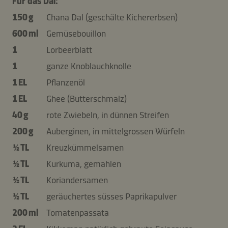
Für das Dal:
150 g
Chana Dal (geschälte Kichererbsen)
600 ml
Gemüsebouillon
1
Lorbeerblatt
1
ganze Knoblauchknolle
1 EL
Pflanzenöl
1 EL
Ghee (Butterschmalz)
40 g
rote Zwiebeln, in dünnen Streifen
200 g
Auberginen, in mittelgrossen Würfeln
½ TL
Kreuzkümmelsamen
½ TL
Kurkuma, gemahlen
½ TL
Koriandersamen
½ TL
geräuchertes süsses Paprikapulver
200 ml
Tomatenpassata