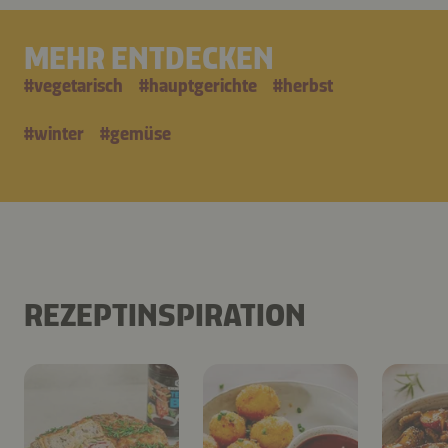
MEHR ENTDECKEN
#
vegetarisch
#
hauptgerichte
#
herbst
#
winter
#
gemüse
REZEPTINSPIRATION