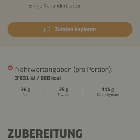
Einige Korianderblätter
Zutaten kopieren
Nährwertangaben (pro Portion):
3’631 kJ
/
868 kcal
36 g
25 g
114 g
Fett
Eiweiss
Kohlenhydrate
ZUBEREITUNG