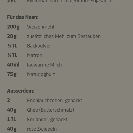
2 EL
Kikkoman natürlich gebraute Sojasauce
Für das Naan:
200 g
Weizenmehl
20 g
zusätzliches Mehl zum Bestäuben
½ TL
Backpulver
½ TL
Natron
40 ml
lauwarme Milch
75 g
Naturjoghurt
Ausserdem:
2
Knoblauchzehen, gehackt
40 g
Ghee (Butterschmalz)
1 TL
Koriander, gehackt
40 g
rote Zwiebeln