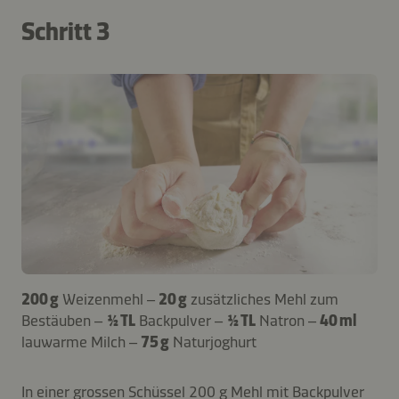
Schritt 3
200 g
Weizenmehl –
20 g
zusätzliches Mehl zum
Bestäuben –
½ TL
Backpulver –
½ TL
Natron –
40 ml
lauwarme Milch –
75 g
Naturjoghurt
In einer grossen Schüssel 200 g Mehl mit Backpulver