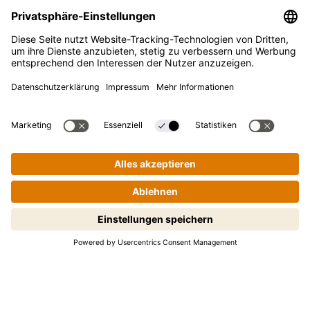
KUNDENSERVICE
FAQ
Kontakt
Newsletter
Presse
Kikkoman ist ein eingetragenes Warenzeichen der Kikkoman
Corporation, Japan.
Schritt-für-Schritt-Kochen leicht
© Kikkoman Trading Europe GmbH 2023 – 2026
gemacht! Zum Starten antippen.
Theodorstraße 180, 40472 Düsseldorf, Germany
Eingetragen beim AG Düsseldorf: HRB 35856
Privatsphäre-Einstellungen
Impressum
Datenschutzerklärung