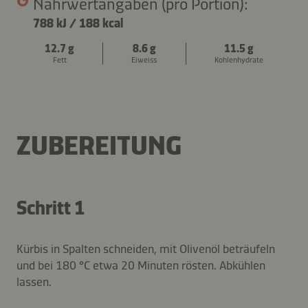
Nährwertangaben (pro Portion):
788 kJ
/
188 kcal
12.7 g
8.6 g
11.5 g
Fett
Eiweiss
Kohlenhydrate
ZUBEREITUNG
Schritt 1
Kürbis in Spalten schneiden, mit Olivenöl beträufeln
und bei 180 °C etwa 20 Minuten rösten. Abkühlen
lassen.