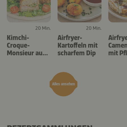
20 Min.
20 Min.
Kimchi-
Airfryer-
Airfry
Croque-
Kartoffeln mit
Camem
Monsieur aus
scharfem Dip
mit P
dem Airfryer
Alles ansehen