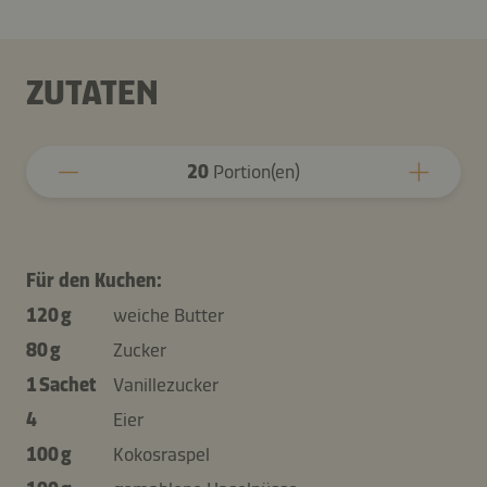
ZUTATEN
20
Portion(en)
Für den Kuchen:
120 g
weiche Butter
80 g
Zucker
1 Sachet
Vanillezucker
4
Eier
100 g
Kokosraspel