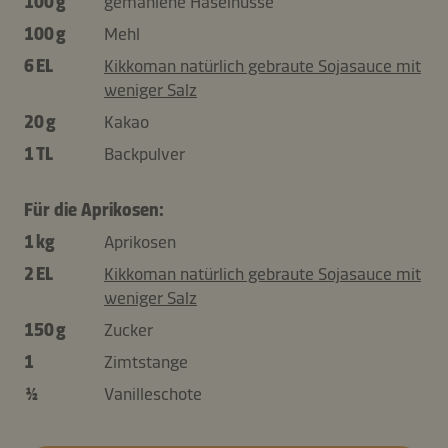
100 g
gemahlene Haselnüsse
100 g
Mehl
6 EL
Kikkoman natürlich gebraute Sojasauce mit
weniger Salz
20 g
Kakao
1 TL
Backpulver
Für die Aprikosen:
1 kg
Aprikosen
2 EL
Kikkoman natürlich gebraute Sojasauce mit
weniger Salz
150 g
Zucker
1
Zimtstange
½
Vanilleschote