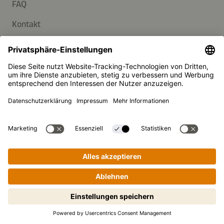
FAQ
Kontakt
Newsletter
Presse
Kikkoman ist ein eingetragenes Warenzeichen der Kikkoman
Corporation, Japan.
© Kikkoman Trading Europe GmbH 2023 – 2026
Theodorstraße 180, 40472 Düsseldorf, Germany
Eingetragen beim AG Düsseldorf: HRB 35856
Privatsphäre-Einstellungen
Impressum
Datenschutzerklärung
Schritt-für-Schritt-Kochen leicht
gemacht! Zum Starten antippen.