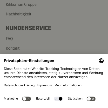
Kikkoman Gruppe
Nachhaltigkeit
KUNDENSERVICE
FAQ
Kontakt
Newsletter
Presse
Kikkoman ist ein eingetragenes Warenzeichen der Kikkoman
Corporation, Japan.
© Kikkoman Trading Europe GmbH 2023 – 2026
Theodorstraße 180, 40472 Düsseldorf, Germany
Eingetragen beim AG Düsseldorf: HRB 35856