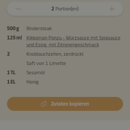
2
Portion(en)
500 g
Rindersteak
125 ml
Kikkoman Ponzu - Würzsauce mit Sojasauce
und Essig, mit Zitronengeschmack
2
Knoblauchzehen, zerdrückt
Saft von 1 Limette
1 TL
Sesamöl
1 EL
Honig
Zutaten kopieren