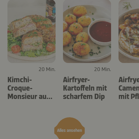
20 Min.
20 Min.
Kimchi-
Airfryer-
Airfry
Croque-
Kartoffeln mit
Camem
Monsieur aus
scharfem Dip
mit P
dem Airfryer
Alles ansehen