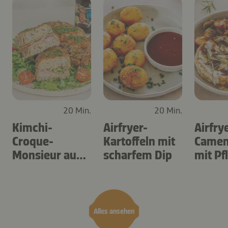
20 Min.
20 Min.
Kimchi-
Airfryer-
Airfry
Croque-
Kartoffeln mit
Camem
Monsieur aus
scharfem Dip
mit P
dem Airfryer
Alles ansehen