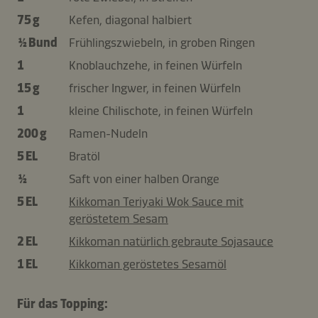
75 g
Kefen, diagonal halbiert
½ Bund
Frühlingszwiebeln, in groben Ringen
1
Knoblauchzehe, in feinen Würfeln
15 g
frischer Ingwer, in feinen Würfeln
1
kleine Chilischote, in feinen Würfeln
200 g
Ramen-Nudeln
5 EL
Bratöl
½
Saft von einer halben Orange
5 EL
Kikkoman Teriyaki Wok Sauce mit
geröstetem Sesam
2 EL
Kikkoman natürlich gebraute Sojasauce
1 EL
Kikkoman geröstetes Sesamöl
Für das Topping: