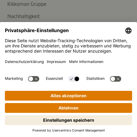
Kikkoman Gruppe
Nachhaltigkeit
KUNDENSERVICE
FAQ
Kontakt
Newsletter
Presse
Kikkoman ist ein eingetragenes Warenzeichen der Kikkoman
Corporation, Japan.
Schritt-für-Schritt-Kochen leicht
© Kikkoman Trading Europe GmbH 2023 – 2026
gemacht! Zum Starten antippen.
Theodorstraße 180, 40472 Düsseldorf, Germany
Eingetragen beim AG Düsseldorf: HRB 35856