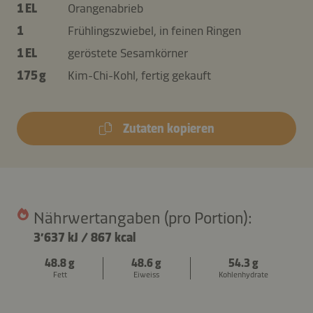
1 EL
Orangenabrieb
1
Frühlingszwiebel, in feinen Ringen
1 EL
geröstete Sesamkörner
175 g
Kim-Chi-Kohl, fertig gekauft
Zutaten kopieren
Nährwertangaben (pro Portion):
3’637 kJ
/
867 kcal
48.8 g
48.6 g
54.3 g
Fett
Eiweiss
Kohlenhydrate