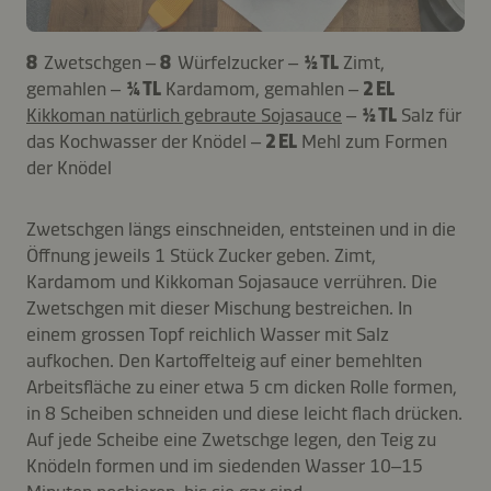
8
Zwetschgen –
8
Würfelzucker –
½ TL
Zimt,
gemahlen –
¼ TL
Kardamom, gemahlen –
2 EL
Kikkoman natürlich gebraute Sojasauce
–
½ TL
Salz für
das Kochwasser der Knödel –
2 EL
Mehl zum Formen
der Knödel
Zwetschgen längs einschneiden, entsteinen und in die
Öffnung jeweils 1 Stück Zucker geben. Zimt,
Kardamom und Kikkoman Sojasauce verrühren. Die
Zwetschgen mit dieser Mischung bestreichen. In
einem grossen Topf reichlich Wasser mit Salz
aufkochen. Den Kartoffelteig auf einer bemehlten
Arbeitsfläche zu einer etwa 5 cm dicken Rolle formen,
in 8 Scheiben schneiden und diese leicht flach drücken.
Auf jede Scheibe eine Zwetschge legen, den Teig zu
Knödeln formen und im siedenden Wasser 10–15