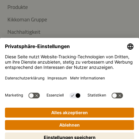
Produkte
Kikkoman Gruppe
Nachhaltigkeit
KUNDENSERVICE
FAQ
Kontakt
Newsletter
Presse
Kikkoman ist ein eingetragenes Warenzeichen der Kikkoman
Corporation, Japan.
Schritt-für-Schritt-Kochen leicht
© Kikkoman Trading Europe GmbH 2023 – 2026
gemacht! Zum Starten antippen.