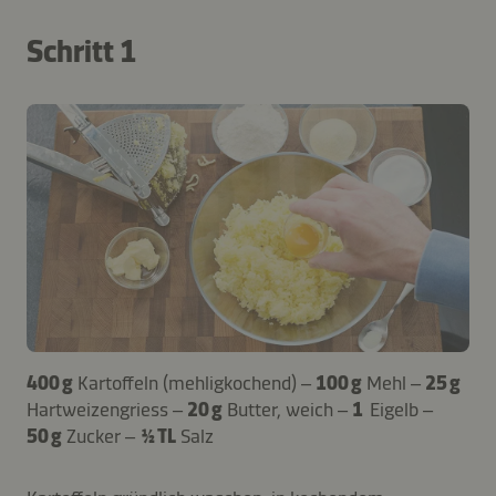
Schritt 1
400 g
Kartoffeln (mehligkochend) –
100 g
Mehl –
25 g
Hartweizengriess –
20 g
Butter, weich –
1
Eigelb –
50 g
Zucker –
½ TL
Salz