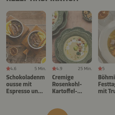
4.6
5 Min.
4.9
25 Min.
5
Schokoladenm
Cremige
Böhmi
ousse mit
Rosenkohl-
Festt
Espresso und
Kartoffel-
mit Tr
Orange
Suppe