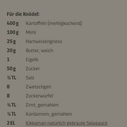
Für die Knödel:
400 g
Kartoffeln (mehligkochend)
100 g
Mehl
25 g
Hartweizengriess
20 g
Butter, weich
1
Eigelb
50 g
Zucker
½ TL
Salz
8
Zwetschgen
8
Zuckerwürfel
½ TL
Zimt, gemahlen
¼ TL
Kardamom, gemahlen
2 EL
Kikkoman natürlich gebraute Sojasauce