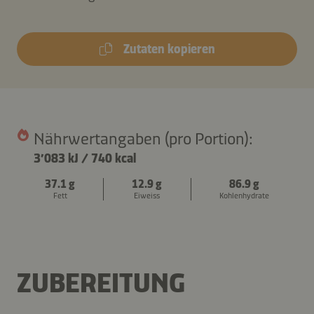
Zutaten kopieren
Nährwertangaben (pro Portion):
3’083 kJ
/
740 kcal
37.1 g
12.9 g
86.9 g
Fett
Eiweiss
Kohlenhydrate
ZUBEREITUNG