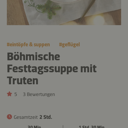
#
eintöpfe & suppen
#
geflügel
Böhmische
Festtagssuppe mit
Truten
5
3 Bewertungen
Gesamtzeit
2 Std.
30 Min.
1 Std. 30 Min.