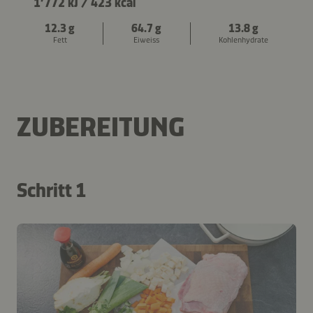
1’772 kJ
/
423 kcal
12.3 g
64.7 g
13.8 g
Fett
Eiweiss
Kohlenhydrate
ZUBEREITUNG
Schritt 1