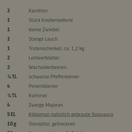
2
Karotten
1
Stück Knollensellerie
1
kleine Zwiebel
1
Stange Lauch
1
Trutenschenkel, ca. 1,2 kg
2
Lorbeerblätter
2
Wacholderbeeren
¼ TL
schwarze Pfefferkörner
4
Pimentkörner
¼ TL
Kümmel
4
Zweige Majoran
5 EL
Kikkoman natürlich gebraute Sojasauce
10 g
Steinpilze, getrocknet