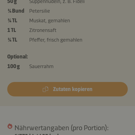
50 g
Suppennudeln, z. B. Fideli
¼ Bund
Petersilie
¼ TL
Muskat, gemahlen
1 TL
Zitronensaft
¼ TL
Pfeffer, frisch gemahlen
Optional:
100 g
Sauerrahm
Zutaten kopieren
Nährwertangaben (pro Portion):