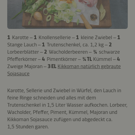
1
Karotte –
1
Knollensellerie –
1
kleine Zwiebel –
1
Stange Lauch –
1
Trutenschenkel, ca. 1,2 kg –
2
Lorbeerblätter –
2
Wacholderbeeren –
¼
schwarze
Pfefferkörner –
4
Pimentkörner –
¼ TL
Kümmel –
4
Zweige Majoran –
3 EL
Kikkoman natürlich gebraute
Sojasauce
Karotte, Sellerie und Zwiebel in Würfel, den Lauch in
feine Ringe schneiden und alles mit dem
Trutenschenkel in 1,5 Liter Wasser aufkochen. Lorbeer,
Wacholder, Pfeffer, Piment, Kümmel, Majoran und
Kikkoman Sojasauce zufügen und abgedeckt ca.
1,5 Stunden garen.