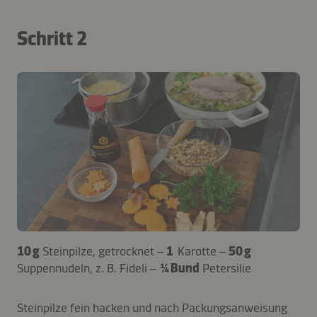
Schritt 2
10 g
Steinpilze, getrocknet –
1
Karotte –
50 g
Suppennudeln, z. B. Fideli –
¼ Bund
Petersilie
Steinpilze fein hacken und nach Packungsanweisung