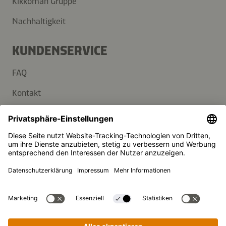
Kikkoman Gruppe
Nachhaltigkeit
KUNDENSERVICE
FAQ
Kontakt
Newsletter
Presse
Kikkoman ist ein eingetragenes Warenzeichen der Kikkoman
Corporation, Japan.
© Kikkoman Trading Europe GmbH 2023 – 2026
Theodorstraße 180, 40472 Düsseldorf, Germany
Eingetragen beim AG Düsseldorf: HRB 35856
Privatsphäre-Einstellungen