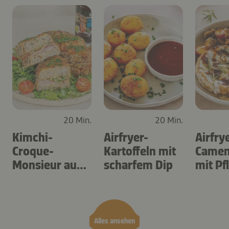
20 Min.
20 Min.
Kimchi-
Airfryer-
Airfry
Croque-
Kartoffeln mit
Camem
Monsieur aus
scharfem Dip
mit P
dem Airfryer
Alles ansehen