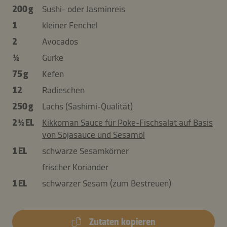
200 g
Sushi- oder Jasminreis
1
kleiner Fenchel
2
Avocados
½
Gurke
75 g
Kefen
12
Radieschen
250 g
Lachs (Sashimi-Qualität)
2 ½ EL
Kikkoman Sauce für Poke-Fischsalat auf Basis
von Sojasauce und Sesamöl
1 EL
schwarze Sesamkörner
frischer Koriander
1 EL
schwarzer Sesam (zum Bestreuen)
Zutaten kopieren