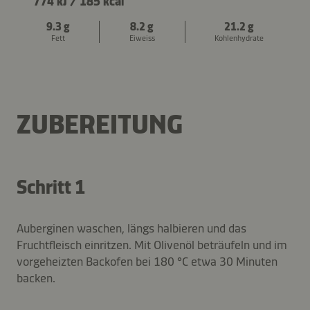
774 kJ
/
185 kcal
9.3 g
8.2 g
21.2 g
Fett
Eiweiss
Kohlenhydrate
ZUBEREITUNG
Schritt 1
Auberginen waschen, längs halbieren und das
Fruchtfleisch einritzen. Mit Olivenöl beträufeln und im
vorgeheizten Backofen bei 180 °C etwa 30 Minuten
backen.