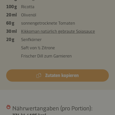
100 g
Ricotta
20 ml
Olivenöl
60 g
sonnengetrocknete Tomaten
30 ml
Kikkoman natürlich gebraute Sojasauce
20 g
Senfkörner
Saft von ½ Zitrone
Frischer Dill zum Garnieren
Zutaten kopieren
Nährwertangaben (pro Portion):