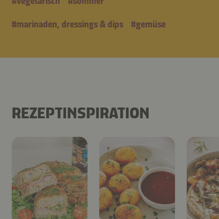
#
vegetarisch
#
sommer
#
marinaden, dressings & dips
#
gemüse
REZEPTINSPIRATION