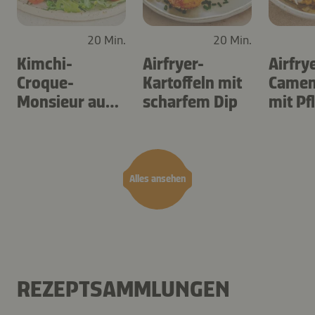
20 Min.
20 Min.
Kimchi-
Airfryer-
Airfry
Croque-
Kartoffeln mit
Camem
Monsieur aus
scharfem Dip
mit P
dem Airfryer
Alles ansehen
REZEPTSAMMLUNGEN