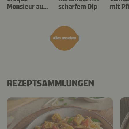
Monsieur aus
scharfem Dip
mit P
dem Airfryer
Alles ansehen
REZEPTSAMMLUNGEN