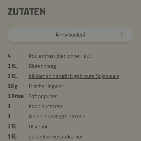
ZUTATEN
4
Portion(en)
4
Pouletbrüstchen ohne Haut
1 EL
Blütenhonig
2 EL
Kikkoman natürlich gebraute Sojasauce
30 g
frischer Ingwer
1 Prise
Safranpuder
1
Knoblauchzehe
1
kleine eingelegte Zitrone
2 EL
Olivenöl
1 EL
goldgelbe Sesamkörner