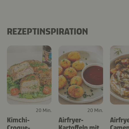
REZEPTINSPIRATION
20 Min.
20 Min.
Kimchi-
Airfryer-
Airfry
Croque-
Kartoffeln mit
Camem