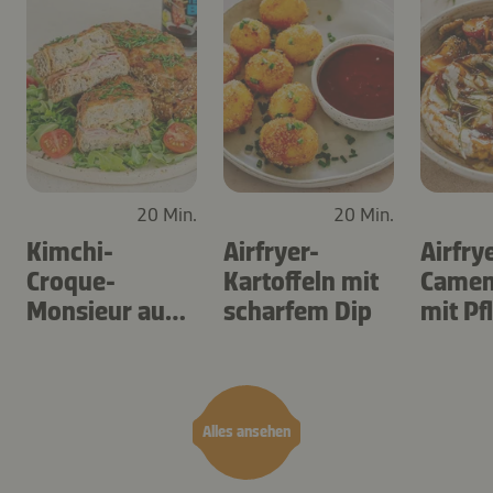
20 Min.
20 Min.
Kimchi-
Airfryer-
Airfry
Croque-
Kartoffeln mit
Camem
Monsieur aus
scharfem Dip
mit P
dem Airfryer
Alles ansehen