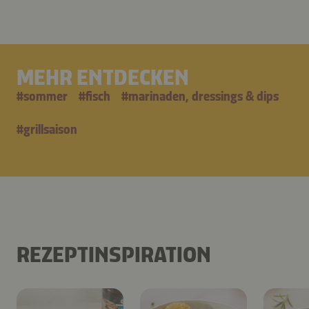
MEHR ENTDECKEN
#
sommer
#
fisch
#
marinaden, dressings & dips
#
grillsaison
REZEPTINSPIRATION