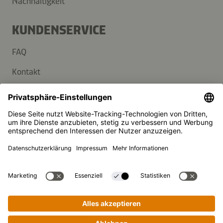
Nachhaltigkeit
KUNDENSERVICE
FAQ
Kontakt
Newsletter
Presse
Kikkoman ist ein eingetragenes Warenzeichen der Kikkoman
Corporation, Japan.
© Kikkoman Trading Europe GmbH 2023 – 2026
Theodorstraße 180, 40472 Düsseldorf, Germany
Eingetragen beim AG Düsseldorf: HRB 35856
Privatsphäre-Einstellungen
Impressum
Datenschutzerklärung