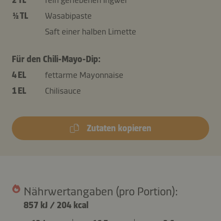
½ TL
Wasabipaste
Saft einer halben Limette
Für den Chili-Mayo-Dip:
4 EL
fettarme Mayonnaise
1 EL
Chilisauce
Zutaten kopieren
Nährwertangaben (pro Portion):
857 kJ
/
204 kcal