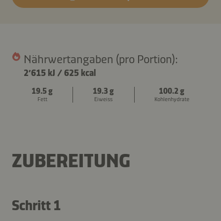
Nährwertangaben (pro Portion):
2’615 kJ
/
625 kcal
19.5 g
19.3 g
100.2 g
Fett
Eiweiss
Kohlenhydrate
ZUBEREITUNG
Schritt 1