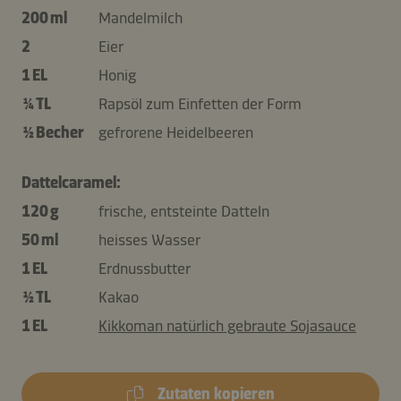
200 ml
Mandelmilch
2
Eier
1 EL
Honig
¼ TL
Rapsöl zum Einfetten der Form
½ Becher
gefrorene Heidelbeeren
Dattelcaramel:
120 g
frische, entsteinte Datteln
50 ml
heisses Wasser
1 EL
Erdnussbutter
½ TL
Kakao
1 EL
Kikkoman natürlich gebraute Sojasauce
Zutaten kopieren