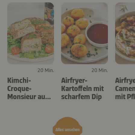
20 Min.
20 Min.
Kimchi-
Airfryer-
Airfry
Croque-
Kartoffeln mit
Camem
Monsieur aus
scharfem Dip
mit P
dem Airfryer
Alles ansehen