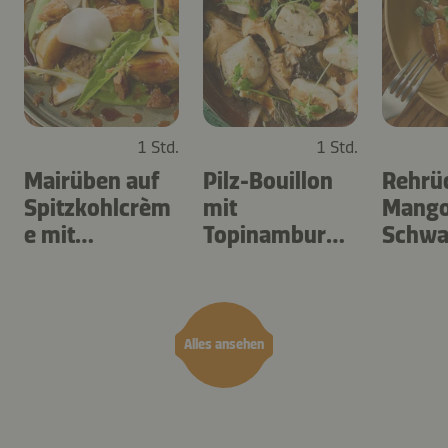
1 Std.
1 Std.
Mairüben auf
Pilz-Bouillon
Rehrü
Spitzkohlcrèm
mit
Mango
e mit
Topinambur
Schwa
Löwenzahn
und
l
Sauerampfer
Alles ansehen