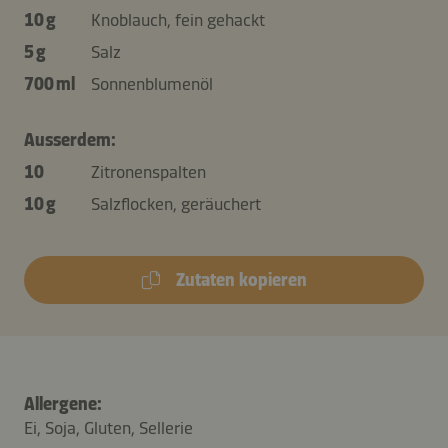
10 g
Knoblauch, fein gehackt
5 g
Salz
700 ml
Sonnenblumenöl
Ausserdem:
10
Zitronenspalten
10 g
Salzflocken, geräuchert
Zutaten kopieren
Allergene:
Ei, Soja, Gluten, Sellerie