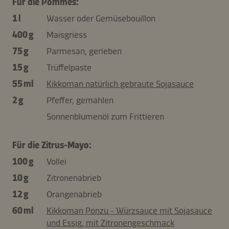
Für die Pommes:
1 l
Wasser oder Gemüsebouillon
400 g
Maisgriess
75 g
Parmesan, gerieben
15 g
Trüffelpaste
55 ml
Kikkoman natürlich gebraute Sojasauce
2 g
Pfeffer, gemahlen
Sonnenblumenöl zum Frittieren
Für die Zitrus-Mayo:
100 g
Vollei
10 g
Zitronenabrieb
12 g
Orangenabrieb
60 ml
Kikkoman Ponzu - Würzsauce mit Sojasauce
und Essig, mit Zitronengeschmack