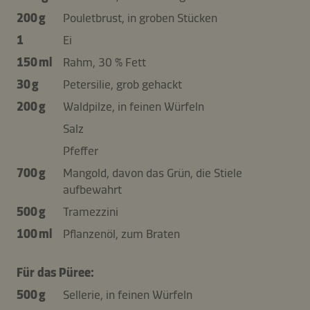
200 g
Pouletbrust, in groben Stücken
1
Ei
150 ml
Rahm, 30 % Fett
30 g
Petersilie, grob gehackt
200 g
Waldpilze, in feinen Würfeln
Salz
Pfeffer
700 g
Mangold, davon das Grün, die Stiele
aufbewahrt
500 g
Tramezzini
100 ml
Pflanzenöl, zum Braten
Für das Püree:
500 g
Sellerie, in feinen Würfeln