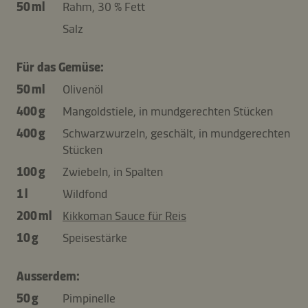
50 ml
Rahm, 30 % Fett
Salz
Für das Gemüse:
50 ml
Olivenöl
400 g
Mangoldstiele, in mundgerechten Stücken
400 g
Schwarzwurzeln, geschält, in mundgerechten
Stücken
100 g
Zwiebeln, in Spalten
1 l
Wildfond
200 ml
Kikkoman Sauce für Reis
10 g
Speisestärke
Ausserdem:
50 g
Pimpinelle