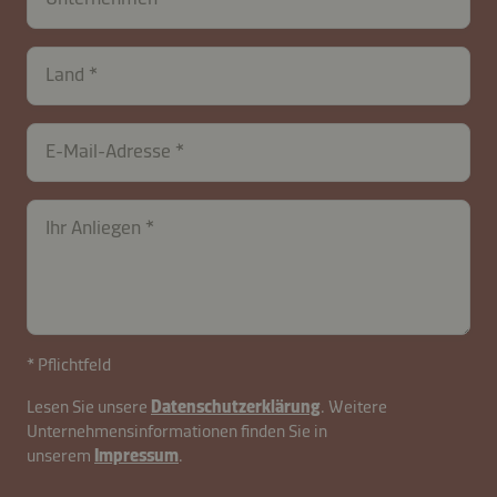
Land
contactCH-
E-Mail-Adresse
B2B-
26576-
GkADyg3MjHShWBY
Ihr Anliegen
* Pflichtfeld
Lesen Sie unsere
Datenschutzerklärung
. Weitere
Unternehmensinformationen finden Sie in
unserem
Impressum
.