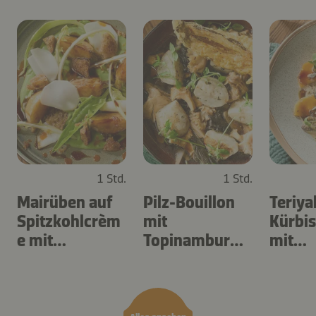
1 Std.
1 Std.
Mairüben auf
Pilz-Bouillon
Teriya
Spitzkohlcrèm
mit
Kürbi
e mit
Topinambur
mit
Löwenzahn
und
Morch
Sauerampfer