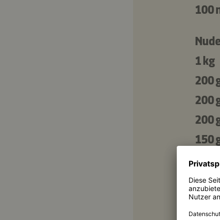
100 
Nude
1 kg
200 
200 
200 
150 
Für 
50 g