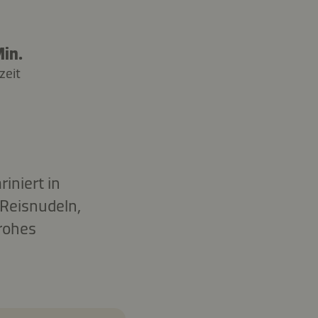
in.
zeit
iniert in
 Reisnudeln,
frohes