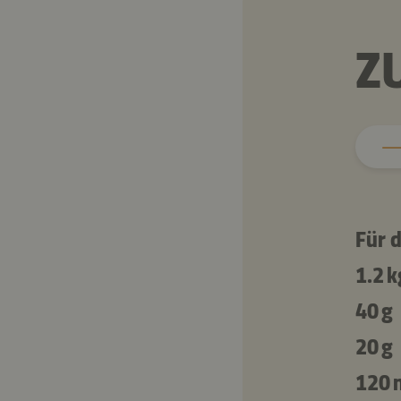
Z
Für d
1.2 k
40 g
20 g
120 