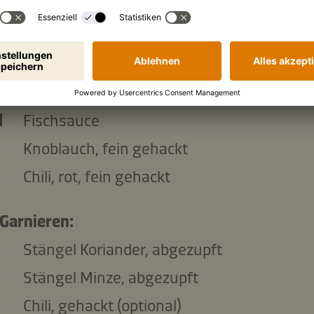
ml
Kikkoman natürlich gebraute Sojasauce
ml
Limettensaft
ml
Wasser
l
Reisessig
l
Fischsauce
Knoblauch, fein gehackt
Chili, rot, fein gehackt
Garnieren:
Stängel Koriander, abgezupft
Stängel Minze, abgezupft
Chili, gehackt (optional)