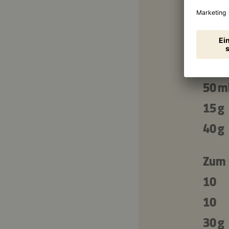
100 
150 
150 
30 m
50 m
15 g
40 g
Zum 
10
10
30 g