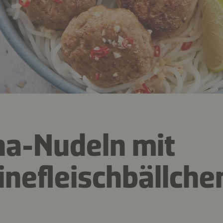
a-Nudeln mit
nefleischbällche