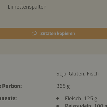
Limettenspalten
Zutaten kopieren
Soja, Gluten, Fisch
 Portion:
365 g
onente:
Fleisch: 125 g
Reisnudeln: 100 