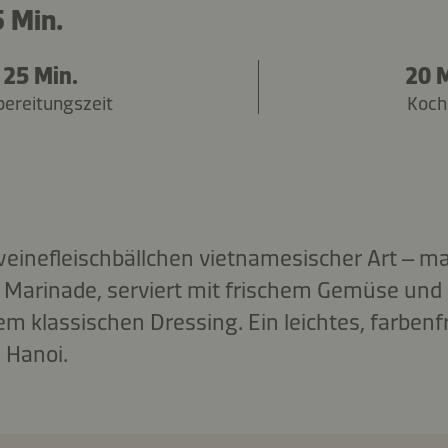
 Min.
25 Min.
20 M
bereitungszeit
Koch
inefleischbällchen vietnamesischer Art – mar
 Marinade, serviert mit frischem Gemüse und
em klassischen Dressing. Ein leichtes, farben
s Hanoi.