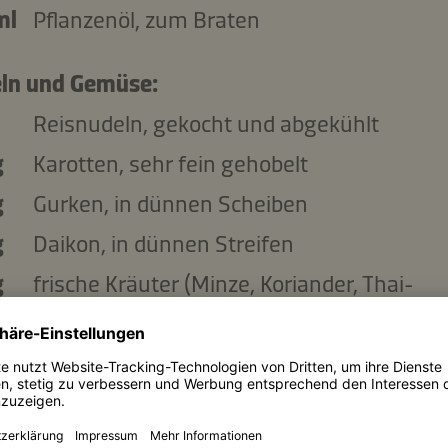
ml
Pflanzenöl, zum Braten
ln und Gemüse:
Reisnudeln, gekocht und abgekühlt
g
Karotten, sehr fein gehobelt
g
Gurken, in dünnen Scheiben
g
Daikon, in dünnen Streifen
g
frische Kräuter (Minze, Koriander, Thai-
Basilikum), gewaschen und gezupft
das Bun-Cha-Dressing:
Palmzucker oder Rohrzucker