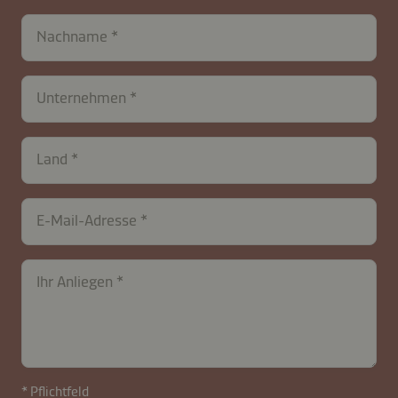
Nachname
Unternehmen
contactCH-
Land
B2B-
26576-
XG8Lach4luyOt0
E-Mail-Adresse
Ihr Anliegen
* Pflichtfeld