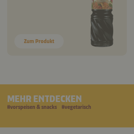
Zum Produkt
MEHR ENTDECKEN
#
vorspeisen & snacks
#
vegetarisch