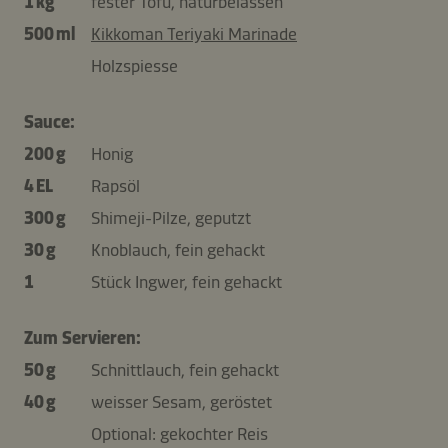
1 kg
fester Tofu, naturbelassen
500 ml
Kikkoman Teriyaki Marinade
Holzspiesse
Sauce:
200 g
Honig
4 EL
Rapsöl
300 g
Shimeji-Pilze, geputzt
30 g
Knoblauch, fein gehackt
1
Stück Ingwer, fein gehackt
Zum Servieren:
50 g
Schnittlauch, fein gehackt
40 g
weisser Sesam, geröstet
Optional: gekochter Reis