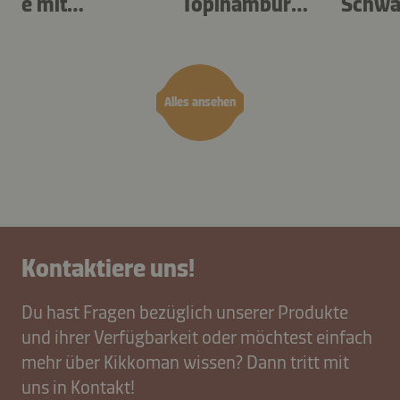
e mit
Topinambur
Schwa
Löwenzahn
und
l
Sauerampfer
Alles ansehen
Kontaktiere uns!
Du hast Fragen bezüglich unserer Produkte
und ihrer Verfügbarkeit oder möchtest einfach
mehr über Kikkoman wissen? Dann tritt mit
uns in Kontakt!