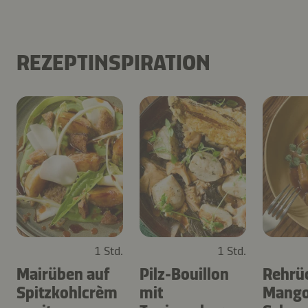
REZEPTINSPIRATION
1 Std.
1 Std.
Mairüben auf
Pilz-Bouillon
Rehrü
Spitzkohlcrèm
mit
Mango