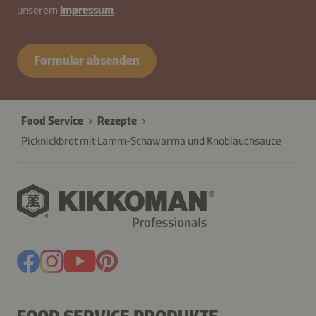
unserem
Impressum
.
contactCH-
B2B-
Formular absenden
26576-
wWc8eTk3
Food Service
Rezepte
Picknickbrot mit Lamm-Schawarma und Knoblauchsauce