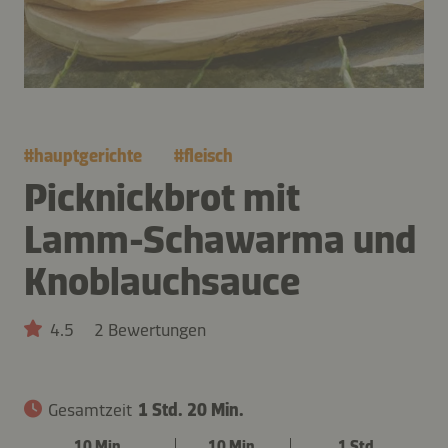
#
hauptgerichte
#
fleisch
Picknickbrot mit
Lamm-Schawarma und
Knoblauchsauce
4.5
2 Bewertungen
Gesamtzeit
1 Std. 20 Min.
10 Min.
10 Min.
1 Std.