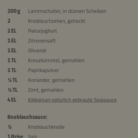
200 g
Lammschulter, in dünnen Scheiben
2
Knoblauchzehen, gehackt
2 EL
Naturjoghurt
1 EL
Zitronensaft
1 EL
Olivenöl
1 TL
Kreuzkümmel, gemahlen
1 TL
Paprikapulver
½ TL
Koriander, gemahlen
½ TL
Zimt, gemahlen
4 EL
Kikkoman natürlich gebraute Sojasauce
Knoblauchsauce:
½
Knoblauchknolle
1 Prise
Salz