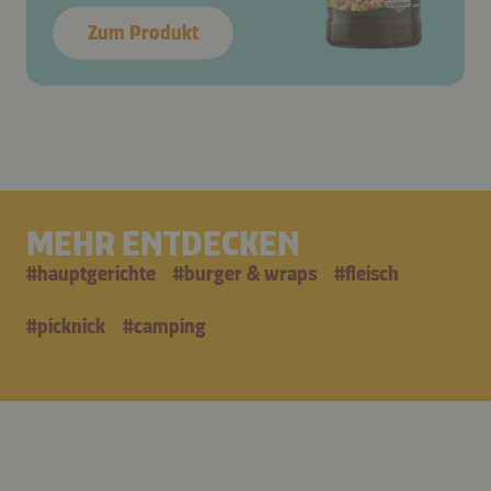
Zum Produkt
MEHR ENTDECKEN
#
hauptgerichte
#
burger & wraps
#
fleisch
#
picknick
#
camping