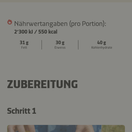
Nährwertangaben (pro Portion):
2’300 kJ
/
550 kcal
31 g
30 g
40 g
Fett
Eiweiss
Kohlenhydrate
ZUBEREITUNG
Schritt 1