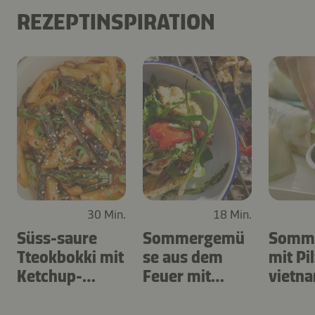
REZEPTINSPIRATION
30 Min.
18 Min.
Süss-saure
Sommergemü
Somme
Tteokbokki mit
se aus dem
mit Pi
Ketchup-
Feuer mit
vietn
Kimchi-Sauce
Bagna Cauda
er Sau