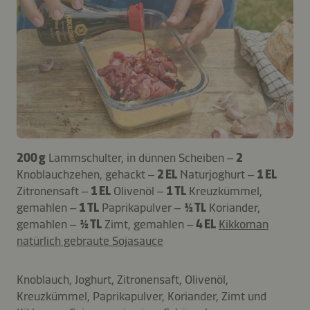
200 g
Lammschulter, in dünnen Scheiben –
2
Knoblauchzehen, gehackt –
2 EL
Naturjoghurt –
1 EL
Zitronensaft –
1 EL
Olivenöl –
1 TL
Kreuzkümmel,
gemahlen –
1 TL
Paprikapulver –
½ TL
Koriander,
gemahlen –
½ TL
Zimt, gemahlen –
4 EL
Kikkoman
natürlich gebraute Sojasauce
Knoblauch, Joghurt, Zitronensaft, Olivenöl,
Kreuzkümmel, Paprikapulver, Koriander, Zimt und