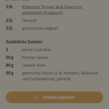
2 EL
Kikkoman Teriyaki Wok Sauce mit
geröstetem Knoblauch
2 EL
Olivenöl
2 EL
griechisches Joghurt
Zusätzliche Zutaten:
1
kleiner Laib Brot
50 g
frischer Spinat
80 g
Labneh-Käse
60 g
gemischte Nüsse (z. B. Mandeln, Walnüsse
und Cashewkerne), gehackt
Zutaten kopieren