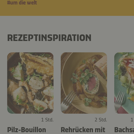
#um die welt
REZEPTINSPIRATION
1 Std.
2 Std.
1
Pilz-Bouillon
Rehrücken mit
Bachsa