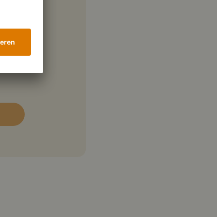
itten
ce