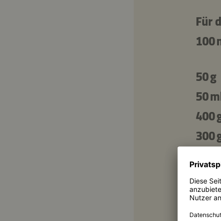
Für d
100 
50 g
50 m
400 
300 
Für 
400 
200 