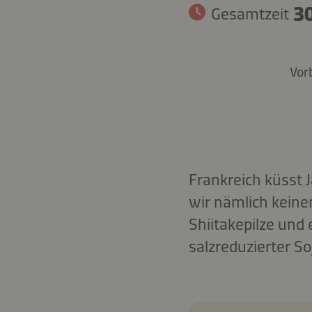
30
Gesamtzeit
Vor
Frankreich küsst 
wir nämlich keine
Shiitakepilze und
salzreduzierter S