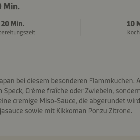
 Min.
20 Min.
10 M
bereitungszeit
Koch
Japan bei diesem besonderen Flammkuchen. Al
n Speck, Crème fraîche oder Zwiebeln, sondern
 eine cremige Miso-Sauce, die abgerundet wir
ojasauce sowie mit Kikkoman Ponzu Zitrone.