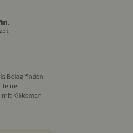
in.
zeit
s Belag finden
 feine
d mit Kikkoman