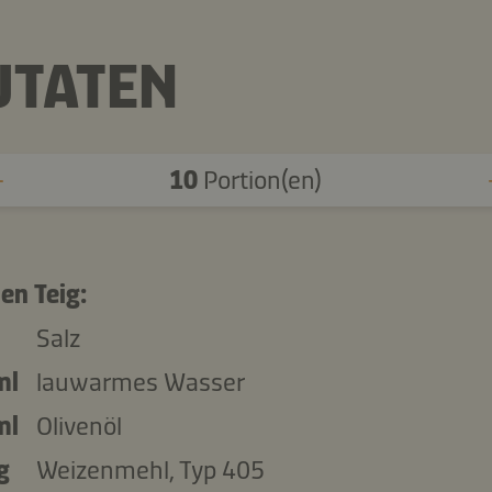
UTATEN
10
Portion(en)
en Teig:
Salz
ml
lauwarmes Wasser
ml
Olivenöl
g
Weizenmehl, Typ 405