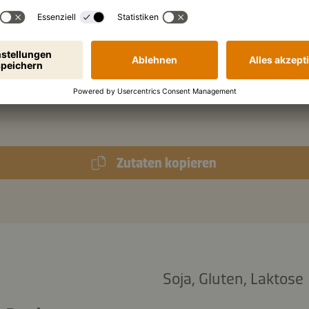
g
Pak Choi, in mundgerechte Stücke geschn
l
Kikkoman Ponzu - Würzsauce mit Sojasau
und Essig, mit Zitronengeschmack
l
Olivenöl
Zutaten kopieren
Soja, Gluten, Laktose