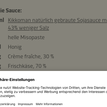
ie Sauce:
ml
Kikkoman natürlich gebraute Sojasauce m
43% weniger Salz
helle Misopaste
l
Honig
g
Crème fraîche, 30 %
g
Frischkäse, 70 %
den Belag:
g
rote Zwiebeln, in Ringe geschnitten
g
Shiitakepilze, in Streifen geschnitten