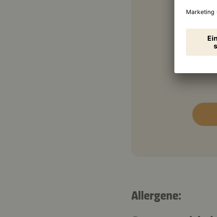
200 
50 m
25 m
Allergene: