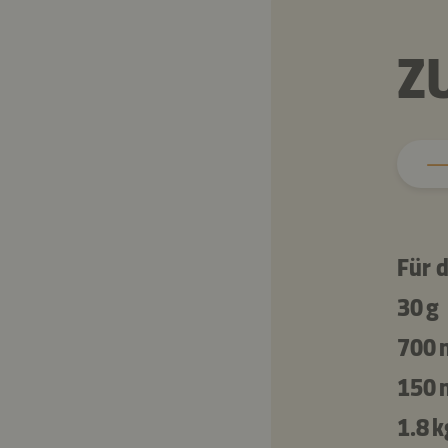
Z
Für d
30 g
700 
150 
1.8 k