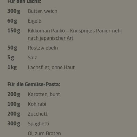
Für den Lachs:
300 g
Butter, weich
60 g
Eigelb
150 g
Kikkoman Panko – Knuspriges Paniermehl
nach japanischer Art
50 g
Röstzwiebeln
5 g
Salz
1 kg
Lachsfilet, ohne Haut
Für die Gemüse-Pasta:
200 g
Karotten, bunt
100 g
Kohlrabi
200 g
Zucchetti
300 g
Spaghetti
Öl, zum Braten