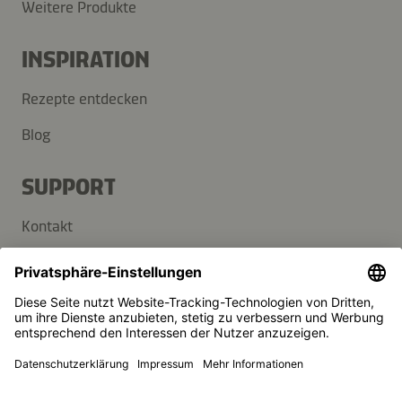
Weitere Produkte
INSPIRATION
Rezepte entdecken
Blog
SUPPORT
Kontakt
FAQ
Presse
Kikkoman ist ein eingetragenes Warenzeichen der Kikkoman
Corporation, Japan.
© Kikkoman Trading Europe GmbH 2023 – 2026