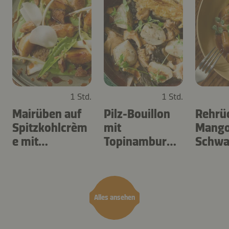
1 Std.
1 Std.
Mairüben auf
Pilz-Bouillon
Rehrü
Spitzkohlcrèm
mit
Mango
e mit
Topinambur
Schwa
Löwenzahn
und
l
Sauerampfer
Alles ansehen