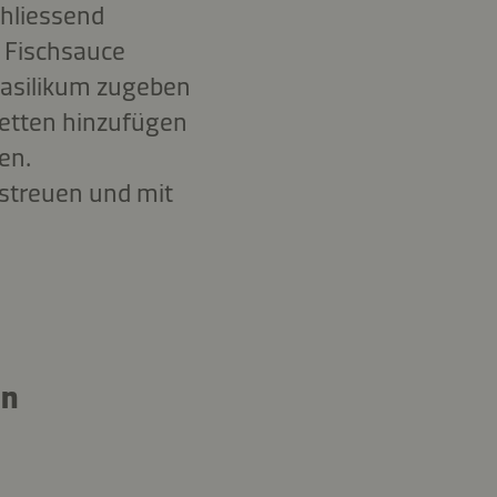
hliessend
 Fischsauce
-Basilikum zugeben
vetten hinzufügen
en.
estreuen und mit
en