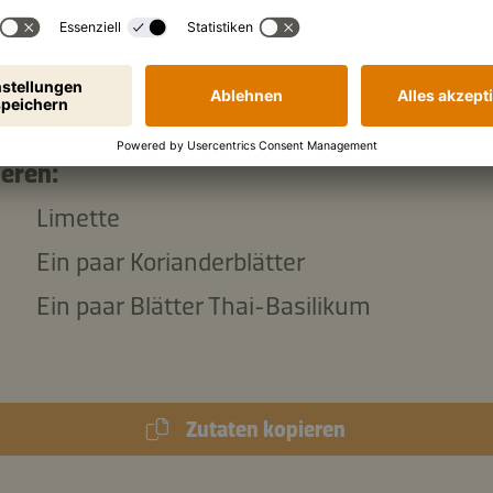
g
fester Tofu, naturbelassen
g
rohe Crevetten, geschält
Salz und Pfeffer
ieren:
Limette
Ein paar Korianderblätter
Ein paar Blätter Thai-Basilikum
Zutaten kopieren