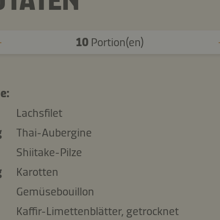
UTATEN
10
Portion(en)
e:
Lachsfilet
g
Thai-Aubergine
Shiitake-Pilze
g
Karotten
Gemüsebouillon
Kaffir-Limettenblätter, getrocknet