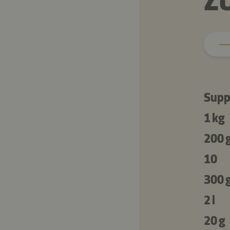
Z
Supp
1 kg
200 
10
300 
2 l
20 g