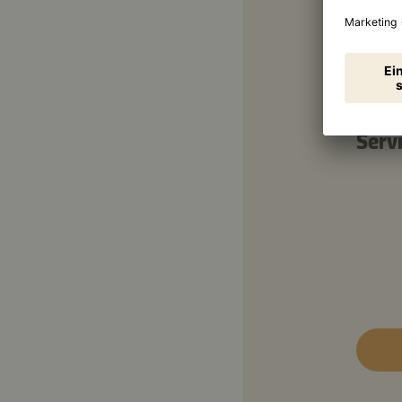
500 
500 
Serv