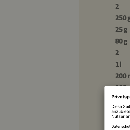
2
250 
25 g
80 g
2
1 l
200 
100 
500 
200 
100 