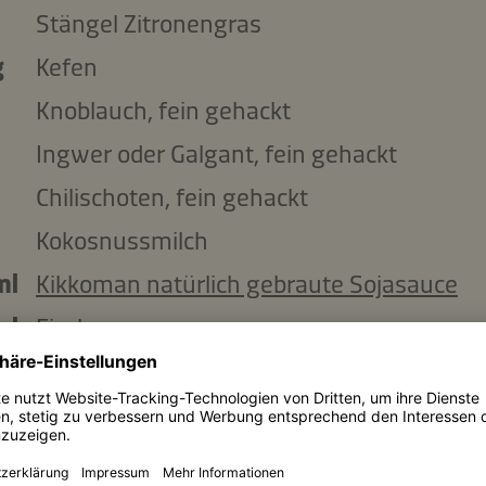
Stängel Zitronengras
g
Kefen
Knoblauch, fein gehackt
Ingwer oder Galgant, fein gehackt
Chilischoten, fein gehackt
Kokosnussmilch
ml
Kikkoman natürlich gebraute Sojasauce
ml
Fischsauce
g
Baby-Broccoli-Sprossen
g
Thai-Basilikum
ml
Limettensaft