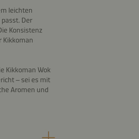
em leichten
passt. Der
Die Konsistenz
er Kikkoman
 die Kikkoman Wok
icht – sei es mit
liche Aromen und