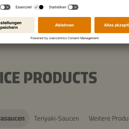
ICE PRODUCTS
jasaucen
Teriyaki-Saucen
Weitere Produ