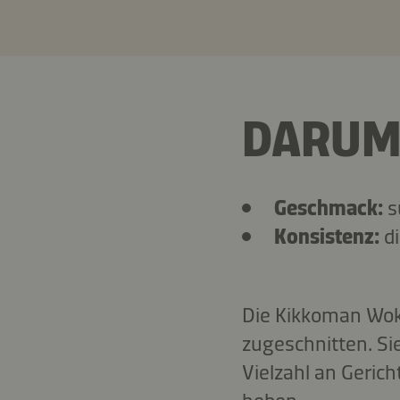
DARUM 
Geschmack:
s
Konsistenz:
d
Die Kikkoman Wok 
zugeschnitten. S
Vielzahl an Gerich