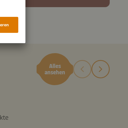
Alles
ansehen
kte